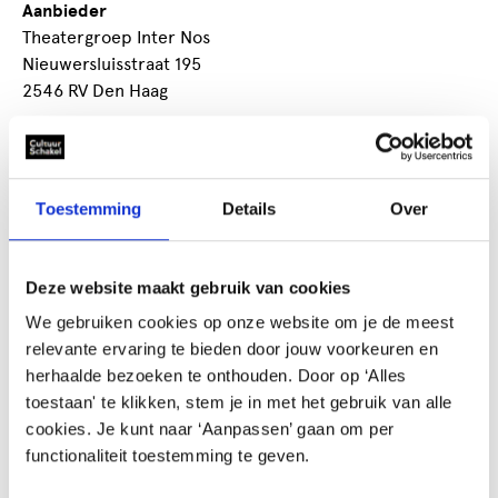
Aanbieder
Theatergroep Inter Nos
Nieuwersluisstraat 195
2546 RV Den Haag
Ooievaarskorting
Nee
Toestemming
Details
Over
toneelvereniging
Welkom bij Inter Nos, de gezelligste
Deze website maakt gebruik van cookies
amateurtheatergroep van Den Haag. Gezelligheid én
We gebruiken cookies op onze website om je de meest
goede voorstellingen, daar gaan we voor! Wij repeteren
relevante ervaring te bieden door jouw voorkeuren en
elke woensdagavond in de zaal van de Jasmijnvereniging
herhaalde bezoeken te onthouden. Door op ‘Alles
in de 2e Braamstraat 11.
toestaan' te klikken, stem je in met het gebruik van alle
cookies. Je kunt naar ‘Aanpassen’ gaan om per
functionaliteit toestemming te geven.