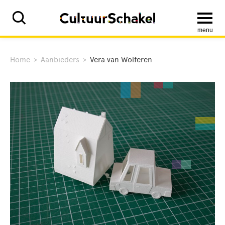
menu
Home
>
Aanbieders
>
Vera van Wolferen