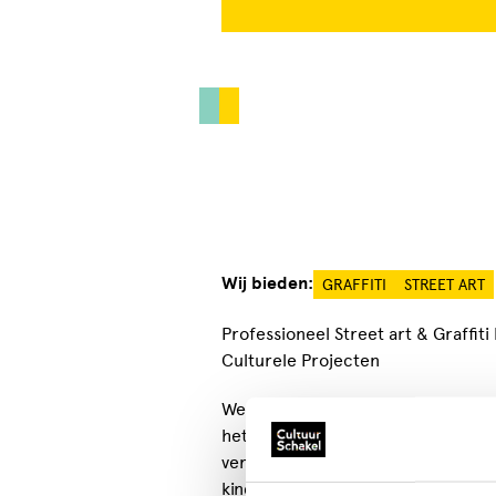
Wij bieden:
GRAFFITI
STREET ART
Professioneel Street art & Graffit
Culturele Projecten
We Are Cats is het bedrijf van pro
het Haagse kunstplatform "The Ha
verzorgt oa. graffiti en street art
kinderkamer schilderingen, demons