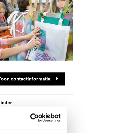
Toon contactinformatie
ieder
re Cats
kozenstraat 183
VP Den Haag