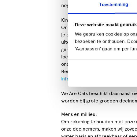
Toestemming
nog veel meer.
Kinderfeestje:
Deze website maakt gebruik
Onder professionele begeleiding 
We gebruiken cookies op onz
je de fijne kneepjes en technieken 
bezoeken te onthouden. Door o
uiteraard je eigen graffiti canvas
‘Aanpassen’ gaan om per func
gemiddeld 2 uur en zijn inclusief a
locatie en de docent. Kosten per ki
onder deze
link
Benieuwd naar de beschikbaarheid
info@wearecats.nl
of bel ons dire
We Are Cats beschikt daarnaast ov
worden bij grote groepen deelnem
Mens en millieu:
Om rekening te houden met onze 
onze deelnemers, maken wij zoveel
water basis en afbreekbaar of ger