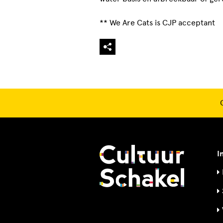
** We Are Cats is CJP acceptant
I