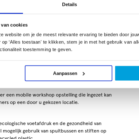
Details
Ooie
 van cookies
organiseren wij super leuke workshops waarin we
e website om je de meest relevante ervaring te bieden door jou
van Graffiti/street art leren. Na afloop krijg je
p ‘Alles toestaan' te klikken, stem je in met het gebruik van al
 mee naar huis! Onze kinderfeestjes duren
tionaliteit toestemming te geven.
lle materialen, glaasje limo, gebruik van privé
nd vanaf € 25,- (bij minimaal 8 kids). Meer info
 en mogelijkheden? Stuur een mailtje naar
Aanpassen
ct op 0619775132.
er een mobile workshop opstelling die ingezet kan
ers op een door u gekozen locatie.
ecologische voetafdruk en de gezondheid van
 mogelijk gebruik van spuitbussen en stiften op
ecycled plastic.