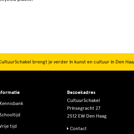
CultuurSchakel brengt je verder in kunst en cultuur in Den Haa
nformatie
Bezoekadres
CultuurSchakel
Kennisbank
Prinsegracht 27
Schooltijd
2512 EW Den Haag
Vrije tijd
Contact