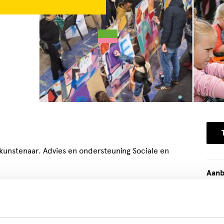
i kunstenaar. Advies en ondersteuning Sociale en
Aanb
fessioneel streetart kunstenaar en oprichter van
We A
gue Street Art", Jochem Cats. We Are Cats
Abri
 workshops voor scholen en particulieren,
2564
traties, lessen, opdrachten, kinderfeestjes en