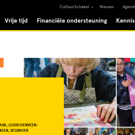
CultuurSchakel
Nieuws
Agend
Vrije tijd
Financiële ondersteuning
Kenni
AAK, LEIDSCHENVEEN-
NGEN, SEGBROEK