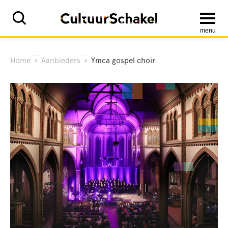
menu
Home
>
Aanbieders
>
Ymca gospel choir