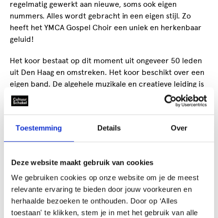
regelmatig gewerkt aan nieuwe, soms ook eigen
nummers. Alles wordt gebracht in een eigen stijl. Zo
heeft het YMCA Gospel Choir een uniek en herkenbaar
geluid!
Het koor bestaat op dit moment uit ongeveer 50 leden
uit Den Haag en omstreken. Het koor beschikt over een
eigen band. De algehele muzikale en creatieve leiding is
met ingang van januari 2022 in handen van dirigent Diane
Ranselaar.
Toestemming
Details
Over
De meeste optredens van het YMCA Gospel Choir zijn
tijdens kerkdiensten en we streven ernaar ons verhaal
en de boodschap van het evangelie met volle overtuiging
Deze website maakt gebruik van cookies
te brengen en de mensen in de kerk te raken en te
inspireren.
We gebruiken cookies op onze website om je de meest
relevante ervaring te bieden door jouw voorkeuren en
Naast het zingen tijden de kerkdiensten, verzorgt YMCA
herhaalde bezoeken te onthouden. Door op ‘Alles
Gospel Choir ook eigen concerten, werken we samen
toestaan' te klikken, stem je in met het gebruik van alle