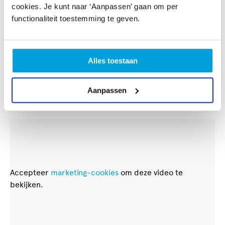
met andere (Christelijke) organisaties en breiden we
cookies. Je kunt naar ‘Aanpassen’ gaan om per
ons netwerk, en daarmee ook aanbod, steeds meer uit.
functionaliteit toestemming te geven.
Voor meer informatie houd je ook onze socials in de
gaten:
Alles toestaan
Instagram:
YMCA Gospel Choir
Aanpassen
Facebook:
YMCA Gospel Choir
Accepteer
marketing-cookies
om deze video te
bekijken.