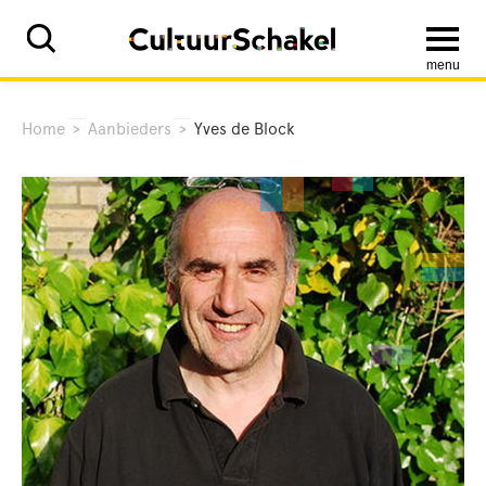
menu
Home
>
Aanbieders
>
Yves de Block