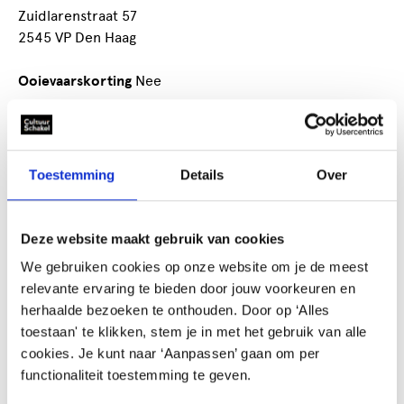
Zuidlarenstraat 57
2545 VP Den Haag
Ooievaarskorting
Nee
les en coaching keramiek
Toestemming
Details
Over
De werkplaats keramiek biedt een professioneel
geoutilleeerde werkplaats voor keramisten met
voldoende opleiding of ervaring om minstens in redelijke
Deze website maakt gebruik van cookies
mate zelfstandig te werken. De begeleiding bestaat uit
het verder ontwikkelen van technische en artistieke
We gebruiken cookies op onze website om je de meest
inzichten. Voor beginners bestaat de mogelijkheid om
relevante ervaring te bieden door jouw voorkeuren en
lesmodules te volgen om alle basisvaardigheden te
herhaalde bezoeken te onthouden. Door op ‘Alles
leren.
toestaan' te klikken, stem je in met het gebruik van alle
cookies. Je kunt naar ‘Aanpassen’ gaan om per
functionaliteit toestemming te geven.