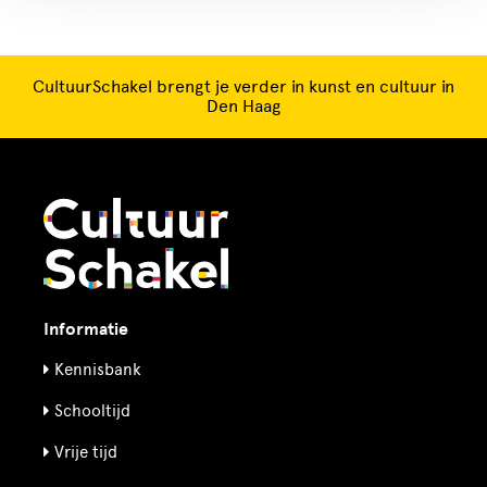
CultuurSchakel brengt je verder in kunst en cultuur in
Den Haag
Informatie
Kennisbank
Schooltijd
Vrije tijd