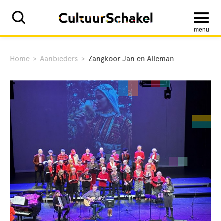
menu
Home
>
Aanbieders
>
Zangkoor Jan en Alleman