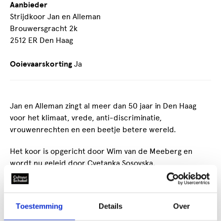
Aanbieder
Strijdkoor Jan en Alleman
Brouwersgracht 2k
2512 ER Den Haag
Ooievaarskorting
Ja
Jan en Alleman zingt al meer dan 50 jaar in Den Haag
voor het klimaat, vrede, anti-discriminatie,
vrouwenrechten en een beetje betere wereld.
Het koor is opgericht door Wim van de Meeberg en
wordt nu geleid door Cvetanka Sosovska.
Jan en Alleman heeft ongeveer 30 leden, verdeeld over
sopraan, alt, tenor en bas. Wi jzingen over het algemeen
Toestemming
Details
Over
vierstemmig.