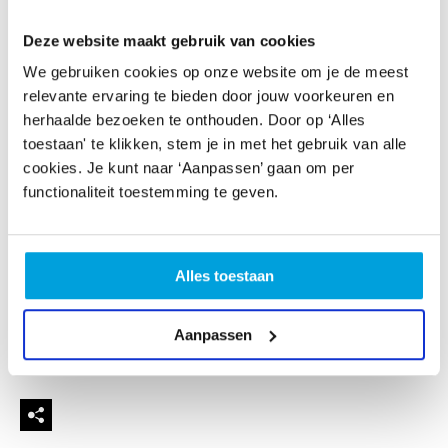
De sfeer is informeel en maatschappelijk betrokken. We
Deze website maakt gebruik van cookies
treden op als we gevraagd worden bij
milieudemonstratie, vredesactie of acties voor
We gebruiken cookies op onze website om je de meest
mensenrechten. Ook organiseren we eigen optredens.
relevante ervaring te bieden door jouw voorkeuren en
herhaalde bezoeken te onthouden. Door op ‘Alles
Het repertoire is deels internationaal - Zuid-Afrikaanse
toestaan' te klikken, stem je in met het gebruik van alle
anti-apartheidsliederen, Spaanstalig, Italiaans, Jiddisch,
cookies. Je kunt naar ‘Aanpassen’ gaan om per
Frans, zelfs Japans - deels zelf geschreven en bewerkt.
functionaliteit toestemming te geven.
Soms erg serieus, soms met een ironische inslag.
Heb je belangstelling? Kom vrijblijvend eens kijken en
meezingen op maandagavond om 20.15 uur aan de
Alles toestaan
Brouwersgracht 2k in Den Haag.
Aanpassen
Zie ook onze website. Contributie is 180 Euro per jaar,
en slechts 90 Euro voor mensen met een Ooievaarspas.