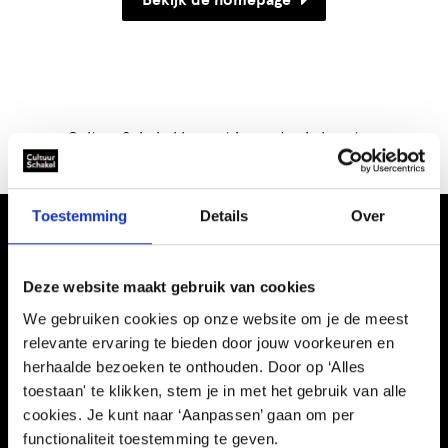
Bekijk de homepage
CultuurSchakel brengt je verder in kunst en
cultuur in Den Haag
Toestemming
Details
Over
Deze website maakt gebruik van cookies
We gebruiken cookies op onze website om je de meest
relevante ervaring te bieden door jouw voorkeuren en
Informatie
herhaalde bezoeken te onthouden. Door op ‘Alles
toestaan' te klikken, stem je in met het gebruik van alle
Kennisbank
cookies. Je kunt naar ‘Aanpassen’ gaan om per
Schooltijd
functionaliteit toestemming te geven.