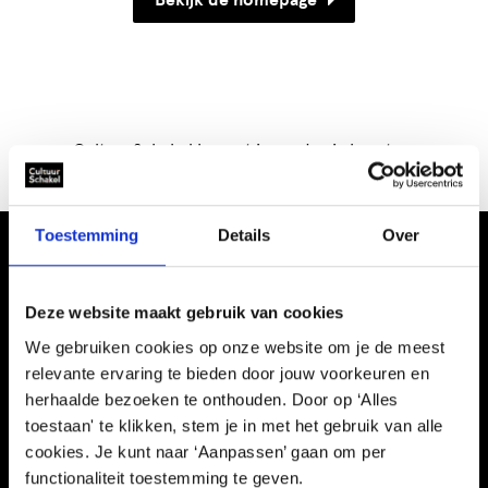
Bekijk de homepage
CultuurSchakel brengt je verder in kunst en
cultuur in Den Haag
Toestemming
Details
Over
Deze website maakt gebruik van cookies
We gebruiken cookies op onze website om je de meest
relevante ervaring te bieden door jouw voorkeuren en
Informatie
herhaalde bezoeken te onthouden. Door op ‘Alles
toestaan' te klikken, stem je in met het gebruik van alle
Kennisbank
cookies. Je kunt naar ‘Aanpassen’ gaan om per
Schooltijd
functionaliteit toestemming te geven.