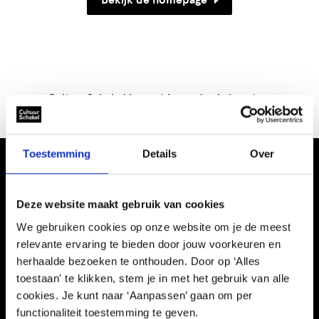
Bekijk de homepage
CultuurSchakel brengt je verder in kunst en
cultuur in Den Haag
Toestemming
Details
Over
Deze website maakt gebruik van cookies
We gebruiken cookies op onze website om je de meest
relevante ervaring te bieden door jouw voorkeuren en
Informatie
herhaalde bezoeken te onthouden. Door op ‘Alles
toestaan' te klikken, stem je in met het gebruik van alle
Kennisbank
cookies. Je kunt naar ‘Aanpassen’ gaan om per
Schooltijd
functionaliteit toestemming te geven.