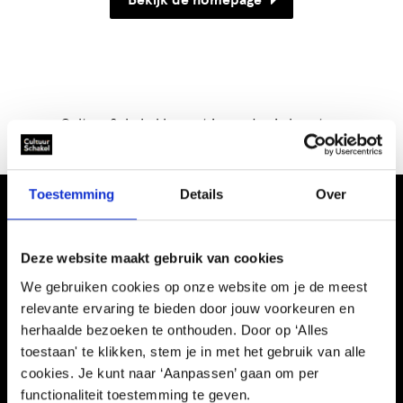
Bekijk de homepage
CultuurSchakel brengt je verder in kunst en
cultuur in Den Haag
Toestemming
Details
Over
Deze website maakt gebruik van cookies
We gebruiken cookies op onze website om je de meest
relevante ervaring te bieden door jouw voorkeuren en
Informatie
herhaalde bezoeken te onthouden. Door op ‘Alles
toestaan' te klikken, stem je in met het gebruik van alle
Kennisbank
cookies. Je kunt naar ‘Aanpassen’ gaan om per
Schooltijd
functionaliteit toestemming te geven.