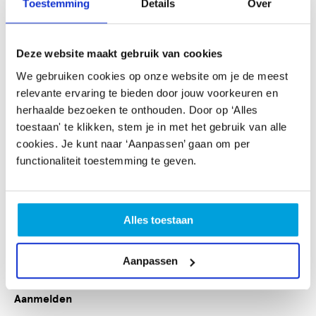
Toestemming
Details
Over
20.30 - 21.30: Vier presentaties
21.30 - 21.35: Afsluiting
Waarom je deze pitchbijeenkomst niet mag missen
Deze website maakt gebruik van cookies
We gebruiken cookies op onze website om je de meest
Je doet inspiratie op voor je eigen toekomstige
relevante ervaring te bieden door jouw voorkeuren en
aanvraag voor financiële ondersteuning
herhaalde bezoeken te onthouden. Door op ‘Alles
Je weet wat je kunt verwachten wanneer je zelf
toestaan' te klikken, stem je in met het gebruik van alle
van plan bent om te pitchen bij een volgende
cookies. Je kunt naar ‘Aanpassen’ gaan om per
bijeenkomst
functionaliteit toestemming te geven.
Je hoort over toffe projecten waar je misschien
aan kunt meewerken of aan kunt deelnemen
Je kunt contact leggen met andere kunstenaars,
bijvoorbeeld om nieuwe samenwerkingen aan te
Alles toestaan
gaan
Je kunt vragen stellen aan een van onze aanwezige
Aanpassen
adviseurs Cultuurbeoefening
Aanmelden