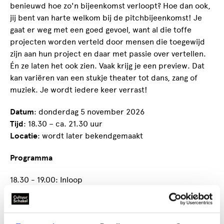
benieuwd hoe zo'n bijeenkomst verloopt? Hoe dan ook,
jij bent van harte welkom bij de pitchbijeenkomst! Je
gaat er weg met een goed gevoel, want al die toffe
projecten worden verteld door mensen die toegewijd
zijn aan hun project en daar met passie over vertellen.
Én ze laten het ook zien. Vaak krijg je een preview. Dat
kan variëren van een stukje theater tot dans, zang of
muziek. Je wordt iedere keer verrast!
Datum
: donderdag 5 november 2026
Tijd
: 18.30 – ca. 21.30 uur
Locatie
: wordt later bekendgemaakt
Programma
18.30 - 19.00: Inloop
19.00 - 19.15: Welkomstwoord
19.15 - 20.15: Vier presentaties
20.15 - 20.30: Pauze