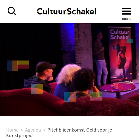
menu
Home
>
Agenda
>
Pitchbijeenkomst Geld voor je
Kunstproject