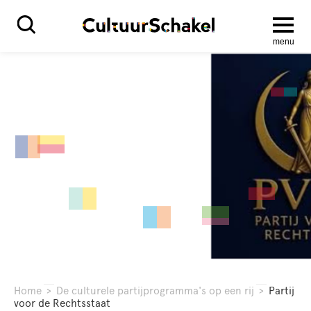
menu
Home
>
De culturele partijprogramma's op een rij
>
Partij
voor de Rechtsstaat