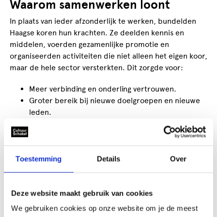
Waarom samenwerken loont
In plaats van ieder afzonderlijk te werken, bundelden
Haagse koren hun krachten. Ze deelden kennis en
middelen, voerden gezamenlijke promotie en
organiseerden activiteiten die niet alleen het eigen koor,
maar de hele sector versterkten. Dit zorgde voor:
Meer verbinding en onderling vertrouwen.
Groter bereik bij nieuwe doelgroepen en nieuwe
leden.
Nieuwe samenwerkingsinitiatieven.
Kansen voor vervolgprojecten.
In de
casus De kracht van samenwerking
lees je
Toestemming
Details
Over
belangrijke resultaten, inzichten en aanbevelingen.
Meer bereiken doe je samen!
Deze website maakt gebruik van cookies
De Pilot Koorzang laat zien dat samenwerking niet alleen
We gebruiken cookies op onze website om je de meest