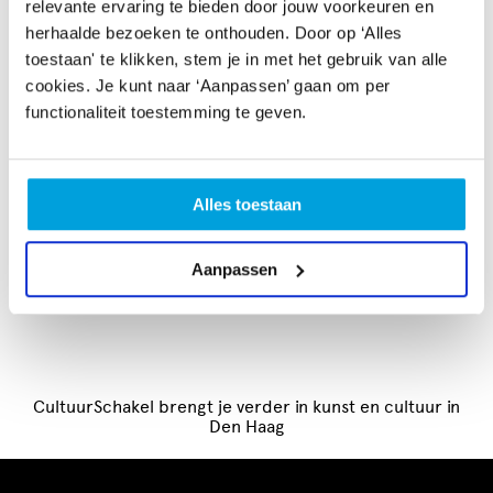
uitdagingen helpt te overwinnen, maar ook nieuwe
relevante ervaring te bieden door jouw voorkeuren en
kansen creëert. Het versterkt de veerkracht en
herhaalde bezoeken te onthouden. Door op ‘Alles
toekomstbestendigheid van de culturele sector en is
toestaan' te klikken, stem je in met het gebruik van alle
toepasbaar in elke kunst- en cultuurdiscipline waar
cookies. Je kunt naar ‘Aanpassen’ gaan om per
verbinding, vernieuwing en zichtbaarheid nodig zijn.
functionaliteit toestemming te geven.
Wie nu investeert in verbinding, bouwt aan groei,
inspiratie en veerkracht voor de toekomst. De vraag is
Alles toestaan
niet óf samenwerking werkt, maar wanneer jij begint.
Aanpassen
Download de casus
CultuurSchakel brengt je verder in kunst en cultuur in
Den Haag