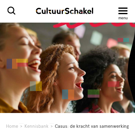
menu
Home
>
Kennisbank
>
Casus: de kracht van samenwerking