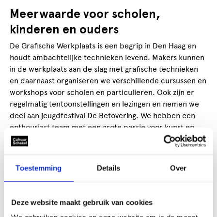
Meerwaarde voor scholen,
kinderen en ouders
De Grafische Werkplaats is een begrip in Den Haag en
houdt ambachtelijke technieken levend. Makers kunnen
in de werkplaats aan de slag met grafische technieken
en daarnaast organiseren we verschillende cursussen en
workshops voor scholen en particulieren. Ook zijn er
regelmatig tentoonstellingen en lezingen en nemen we
deel aan jeugdfestival De Betovering. We hebben een
enthousiast team met een grote passie voor kunst en
design en brengen onze kennis en vaardigheden graag
over op de nieuwe generatie.
Toestemming
Details
Over
Contactpersoon
Grafische Werkplaats
Deze website maakt gebruik van cookies
Ilse Versluijs
workshops@grafischewerkplaats.nl