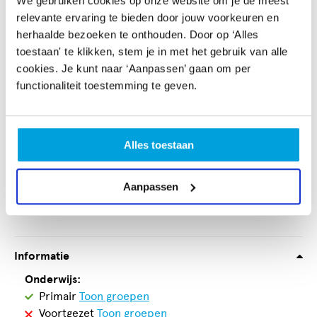
We gebruiken cookies op onze website om je de meest
06 - 29 38 01 12
relevante ervaring te bieden door jouw voorkeuren en
herhaalde bezoeken te onthouden. Door op ‘Alles
toestaan' te klikken, stem je in met het gebruik van alle
cookies. Je kunt naar ‘Aanpassen’ gaan om per
Aanbieder
functionaliteit toestemming te geven.
Grafische Werkplaats - Expertisecentrum grafische
druktechnieken
Helena van Doeverenplantsoen 3
Alles toestaan
2512 ZB Den Haag
Aanpassen
Toon contactinformatie
Informatie
Onderwijs:
Geschikt
Primair
Toon groepen
voor
Niet
Voortgezet
Toon groepen