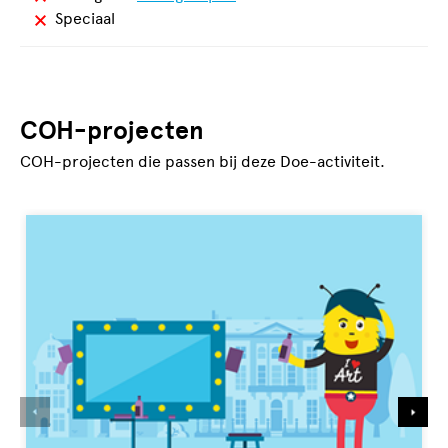
geschikt
Niet
Speciaal
voor
geschikt
voor
COH-projecten
COH-projecten die passen bij deze Doe-activiteit.