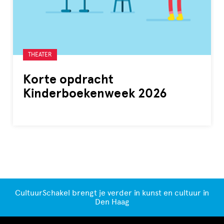
Gelabeld
THEATER
met:
Korte opdracht
Kinderboekenweek 2026
CultuurSchakel brengt je verder in kunst en cultuur in
Den Haag