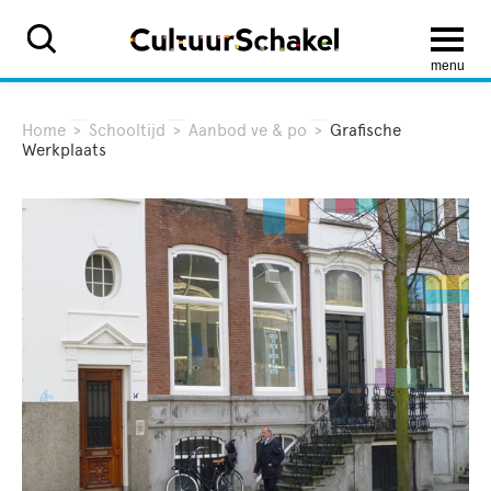
menu
Home
>
Schooltijd
>
Aanbod ve & po
>
Grafische
Werkplaats