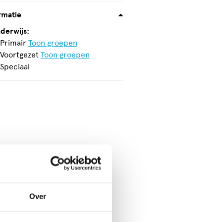
rmatie
derwijs:
Geschikt
Primair
Toon groepen
voor
Niet
Voortgezet
Toon groepen
geschikt
Niet
Speciaal
voor
geschikt
voor
Over