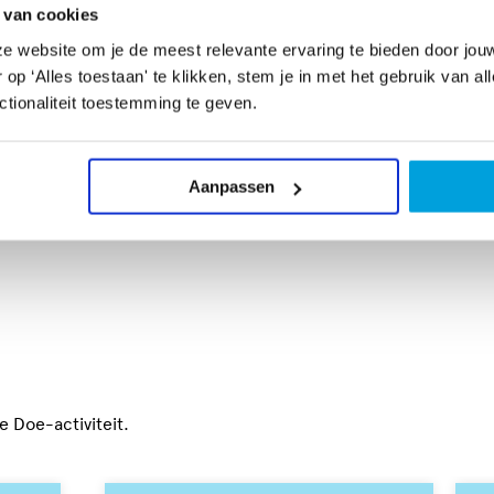
met beweging, vorm, muziek en samenwerking je
 van cookies
 nemen we leerlingen ook mee in gerelateerde
e website om je de meest relevante ervaring te bieden door jou
, zoals kostuummakers, lichttechnici en
p ‘Alles toestaan' te klikken, stem je in met het gebruik van al
tionaliteit toestemming te geven.
Aanpassen
 Doe-activiteit.