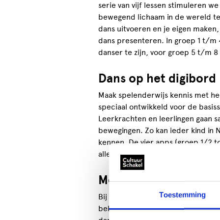
serie van vijf lessen stimuleren w
bewegend lichaam in de wereld te
dans uitvoeren en je eigen maken,
dans presenteren. In groep 1 t/m
danser te zijn, voor groep 5 t/m 8
Dans op het digibord
Maak spelenderwijs kennis met h
speciaal ontwikkeld voor de basissc
Leerkrachten en leerlingen gaan s
bewegingen. Zo kan ieder kind in 
kennen. De vier apps (groep 1/2 to
alle basisscholen en primair onder
Meerwaarde voor sch
Toestemming
Bij onze activiteiten komen leerl
beleving van een gezelschap. Dat 