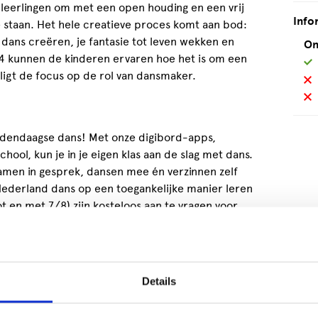
e leerlingen om met een open houding en een vrij
Info
 staan. Het hele creatieve proces komt aan bod:
 dans creëren, je fantasie tot leven wekken en
On
 4 kunnen de kinderen ervaren hoe het is om een
 ligt de focus op de rol van dansmaker.
edendaagse dans! Met onze digibord-apps,
hool, kun je in je eigen klas aan de slag met dans.
amen in gesprek, dansen mee én verzinnen zelf
Nederland dans op een toegankelijke manier leren
t en met 7/8) zijn kosteloos aan te vragen voor
wijs koepelorganisaties.
olen, kinderen en ouders
Details
ingen in aanraking met moderne dans vanuit de
betekent in de huid kruipen van professionele