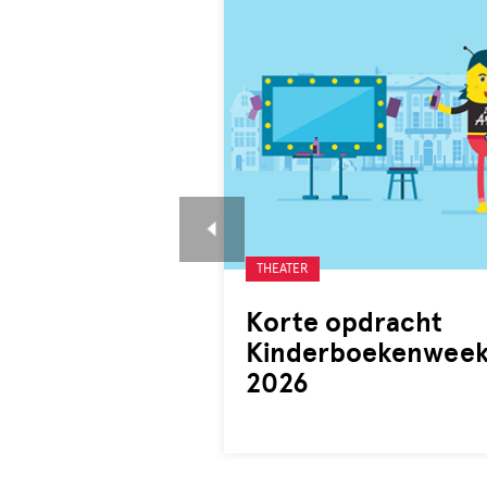
Gelabeld
THEATER
met:
Korte opdracht
Kinderboekenwee
2026