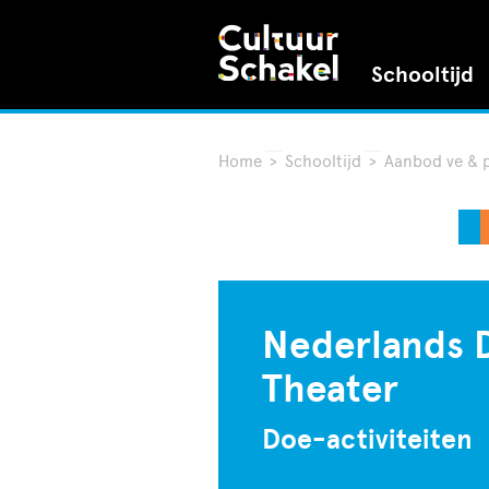
Schooltijd
Home
>
Schooltijd
>
Aanbod ve & 
Nederlands 
Theater
Doe-activiteiten