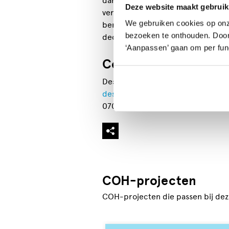
danskunstenaars en leren hoe je 
Deze website maakt gebruik
verhaal kunt vertellen. Daarnaast
We gebruiken cookies op onz
beroepen in de dans/theatersector
bezoeken te onthouden. Door o
decorbouwers.
‘Aanpassen’ gaan om per func
Contactpersoon
Desirée Veraart
desiree.veraart@ndt.nl
070 880 01 46
COH-projecten
COH-projecten die passen bij deze