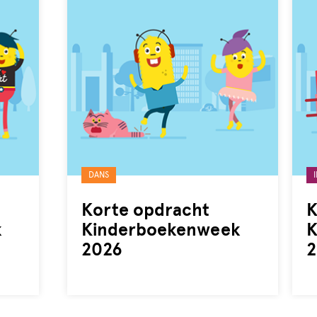
Gelabeld
Ge
DANS
met:
m
Korte opdracht
K
k
Kinderboekenweek
K
2026
2