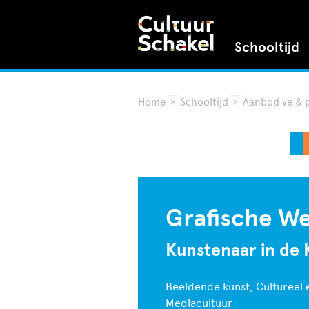
Schooltijd
Home
>
Schooltijd
>
Aanbod ve & 
Grafische We
Kunstenaar in de 
Beeldende kunst, Cultureel e
Mediacultuur