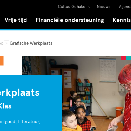
CultuurSchakel
Nieuws
Agend
Vrije tijd
Financiële ondersteuning
Kenni
po
>
Grafische Werkplaats
rkplaats
Klas
rfgoed, Literatuur,