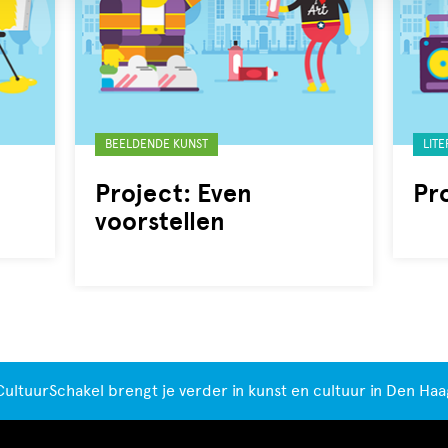
Gelabeld
Gela
BEELDENDE KUNST
LIT
met:
met:
Project: Even
Pro
voorstellen
CultuurSchakel brengt je verder in kunst en cultuur in Den Haa