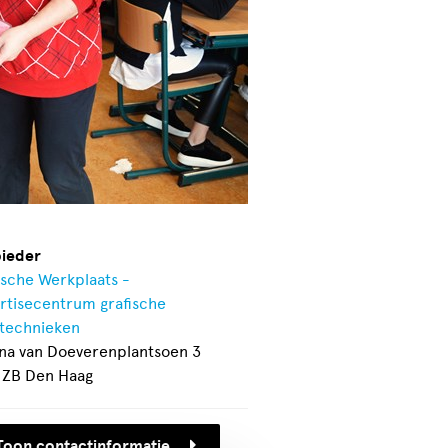
ieder
ische Werkplaats -
rtisecentrum grafische
technieken
na van Doeverenplantsoen 3
 ZB Den Haag
Toon contactinformatie