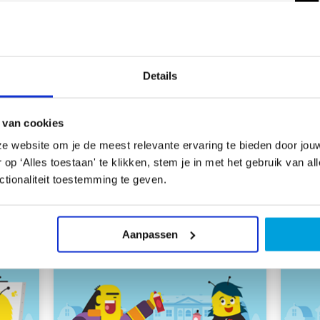
l
Info
Details
On
 van cookies
e website om je de meest relevante ervaring te bieden door jou
p ‘Alles toestaan' te klikken, stem je in met het gebruik van al
tionaliteit toestemming te geven.
 Kunstenaar in de klas.
Aanpassen