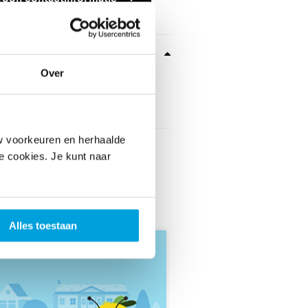
rmatie
Over
derwijs:
Geschikt
Primair
Toon groepen
voor
Geschikt
Speciaal
voor
w voorkeuren en herhaalde
le cookies. Je kunt naar
Alles toestaan