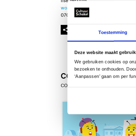
Ilse Versluijs
workshops@grafischewerkplaats.n
070 - 360 93 87
Toestemming
Deze website maakt gebruik
We gebruiken cookies op onz
bezoeken te onthouden. Door o
COH-projecten
‘Aanpassen’ gaan om per func
COH-projecten die passen bij deze