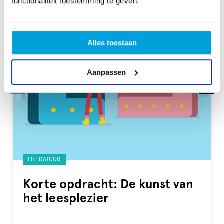
functionaliteit toestemming te geven.
Alles toestaan
Aanpassen
Gelabeld
LITERATUUR
met:
Korte opdracht: De kunst van
het leesplezier