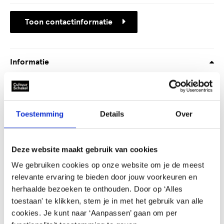
Toon contactinformatie
Informatie
Onderwijs:
Geschikt
Primair
Toon groepen
voor
Geschikt
Speciaal
voor
Toestemming
Details
Over
Deze website maakt gebruik van cookies
COH-projecten
We gebruiken cookies op onze website om je de meest
COH-projecten die passen bij deze Kunstenaar in de
relevante ervaring te bieden door jouw voorkeuren en
klas.
herhaalde bezoeken te onthouden. Door op ‘Alles
toestaan' te klikken, stem je in met het gebruik van alle
cookies. Je kunt naar ‘Aanpassen’ gaan om per