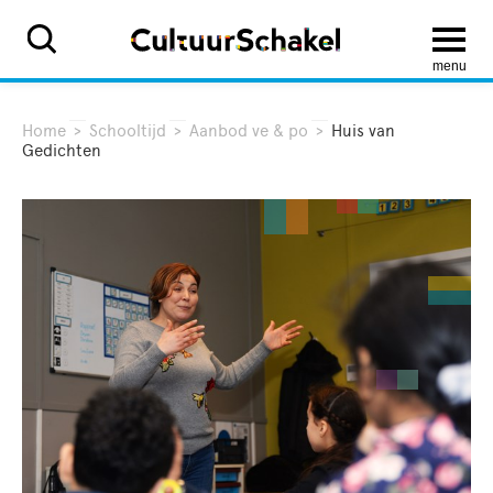
menu
Home
>
Schooltijd
>
Aanbod ve & po
>
Huis van
Gedichten