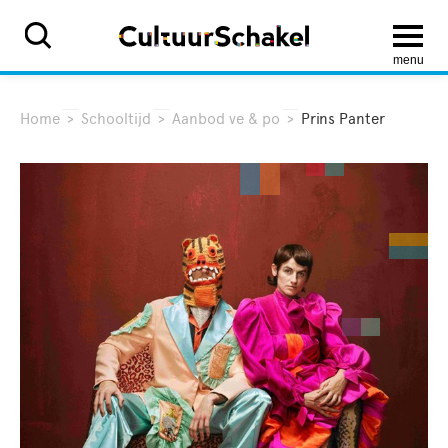
menu
Home
>
Schooltijd
>
Aanbod ve & po
>
Prins Panter