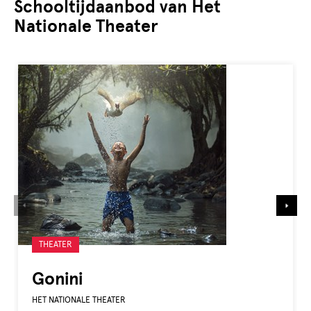
Schooltijdaanbod van Het
Nationale Theater
Gelabeld
THEATER
met:
Gonini
HET NATIONALE THEATER