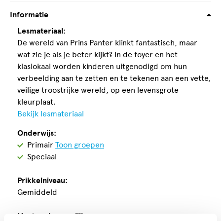
Informatie
Lesmateriaal:
De wereld van Prins Panter klinkt fantastisch, maar
wat zie je als je beter kijkt? In de foyer en het
klaslokaal worden kinderen uitgenodigd om hun
verbeelding aan te zetten en te tekenen aan een vette,
veilige troostrijke wereld, op een levensgrote
kleurplaat.
Bekijk lesmateriaal
Onderwijs:
Geschikt
Primair
Toon groepen
voor
Geschikt
Speciaal
voor
Prikkelniveau:
Gemiddeld
Maatwerk mogelijk: