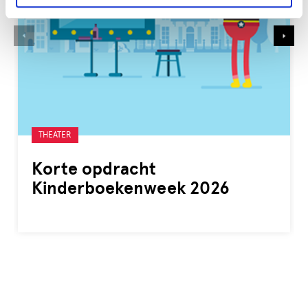
Gelabeld
THEATER
met:
Korte opdracht
Kinderboekenweek 2026