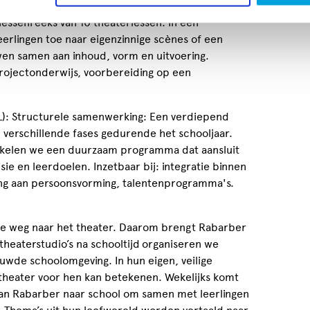
 lessenreeks van 10 theaterlessen: In een
erlingen toe naar eigenzinnige scènes of een
wen samen aan inhoud, vorm en uitvoering.
projectonderwijs, voorbereiding op een
XL): Structurele samenwerking: Een verdiepend
 verschillende fases gedurende het schooljaar.
kelen we een duurzaam programma dat aansluit
ie en leerdoelen. Inzetbaar bij: integratie binnen
ng aan persoonsvorming, talentenprogramma's.
 de weg naar het theater. Daarom brengt Rabarber
theaterstudio’s na schooltijd organiseren we
uwde schoolomgeving. In hun eigen, veilige
theater voor hen kan betekenen. Wekelijks komt
an Rabarber naar school om samen met leerlingen