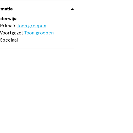
rmatie
derwijs:
Niet
Primair
Toon groepen
geschikt
Geschikt
Voortgezet
Toon groepen
voor
voor
Niet
Speciaal
geschikt
voor