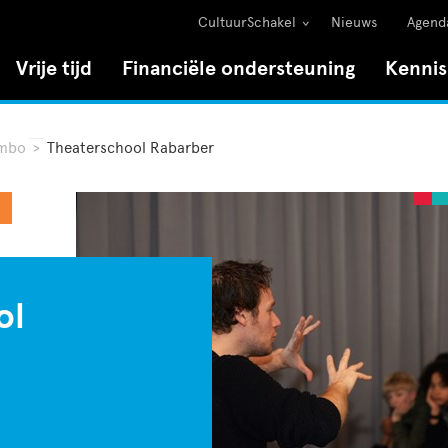
CultuurSchakel
Nieuws
Agend
Vrije tijd
Financiële ondersteuning
Kenni
 mbo
>
Theaterschool Rabarber
ol