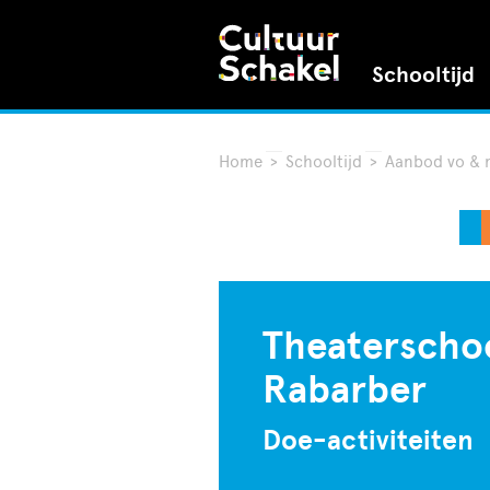
Schooltijd
Home
>
Schooltijd
>
Aanbod vo &
Theaterscho
Rabarber
Doe-activiteiten