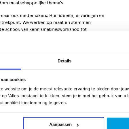
dom maatschappelijke thema’s.
rs, maar ook medemakers. Hun ideeën, ervaringen en
ertrekpunt. We werken op maat en stemmen
t de school: van kennismakingsworkshop tot
het curriculum.
Details
n eenmalige theaterworkshop: Laagdrempelige
 van cookies
van theater.
eken, CKV, projectweken, Week van Mediawijsheid,
e website om je de meest relevante ervaring te bieden door jou
p ‘Alles toestaan' te klikken, stem je in met het gebruik van al
tionaliteit toestemming te geven.
en lessenreeks van 4 theaterlessen: Leerlingen
zelf en met de klas doet.
chap, mentorlessen, themaweken, sociale
Aanpassen