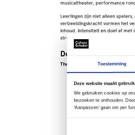
musicaltheater, performance ron
Leerlingen zijn niet alleen spele
verbeeldingskracht vormen het v
inhoud, intensiteit en doel af me
structurele samenwerking binnen 
Doe-activiteiten
Toestemming
Theaterstudio's onder schooltijd
Theaterstudio Small (S): Ee
Deze website maakt gebruik
kennismaking met de kracht 
Inzetbaar bij: introductiew
We gebruiken cookies op onz
Week tegen Pesten.
bezoeken te onthouden. Door o
‘Aanpassen’ gaan om per func
Theaterstudio Medium (M): E
ervaren wat theater met hen
Inzetbaar bij: CKV, Burgers
vaardigheid