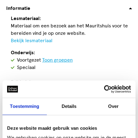
Informatie
Lesmateriaal:
Materiaal om een bezoek aan het Mauritshuis voor te
bereiden vind je op onze website.
Bekijk lesmateriaal
Onderwijs:
Geschikt
Voortgezet
Toon groepen
voor
Geschikt
Speciaal
voor
Prikkelniveau:
Gemiddeld
Maatwerk mogelijk:
Toestemming
Details
Over
Ja
Rekening met visuele beperking:
Deze website maakt gebruik van cookies
Nee
We gebruiken cookies op onze website om je de meest