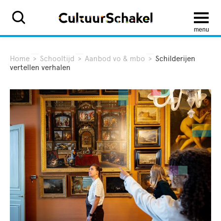
menu
Home
>
Schooltijd
>
Aanbod vo & mbo
>
Schilderijen
vertellen verhalen