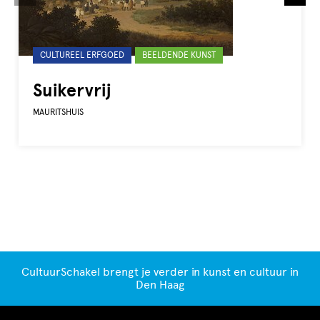
Gelabeld
CULTUREEL ERFGOED
BEELDENDE KUNST
met:
Suikervrij
MAURITSHUIS
CultuurSchakel brengt je verder in kunst en cultuur in
Den Haag