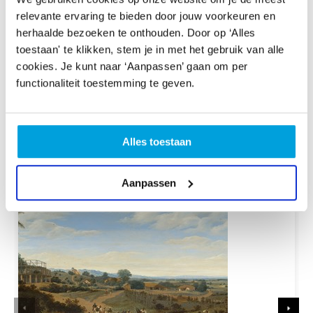
relevante ervaring te bieden door jouw voorkeuren en
Ook avondvoorstelling:
herhaalde bezoeken te onthouden. Door op ‘Alles
Nee
toestaan' te klikken, stem je in met het gebruik van alle
cookies. Je kunt naar ‘Aanpassen’ gaan om per
Museum
functionaliteit toestemming te geven.
Alles toestaan
Schooltijdaanbod van Mauritshuis
Aanpassen