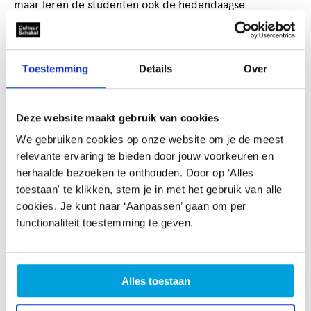
maar leren de studenten ook de hedendaagse
maatschappij beter te begrijpen. Wij sluiten daarmee
aan op de algemene leerdoelen binnen het mbo op het
gebied van Burgerschap en kritisch denken.
Toestemming
Details
Over
Contactpersoon
Deze website maakt gebruik van cookies
Ellen Heijne
We gebruiken cookies op onze website om je de meest
educatie@haagshistorischmuseum.nl
relevante ervaring te bieden door jouw voorkeuren en
070 3646940
herhaalde bezoeken te onthouden. Door op ‘Alles
www.haagshistorischmuseum.nl/nl/plan-your-
toestaan' te klikken, stem je in met het gebruik van alle
visit/met-een-klas/hoger-onderwijs-1
cookies. Je kunt naar ‘Aanpassen’ gaan om per
functionaliteit toestemming te geven.
Aanbieder
Haags Historisch Museum
Alles toestaan
Korte Vijverberg 7