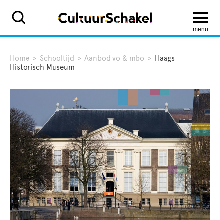
menu
Home
>
Schooltijd
>
Aanbod vo & mbo
>
Haags
Historisch Museum