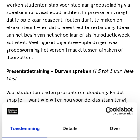
werken studenten stap voor stap aan groepsbinding via
speelse improvisatieopdrachten. Improviseren vraagt
dat je op elkaar reageert, fouten durft te maken en
elkaar steunt — en dat creëert echte verbinding. Ideaal
aan het begin van het schooljaar of als introductieweek-
activiteit. Veel ingezet bij entree-opleidingen waar
groepsvorming het verschil maakt tussen afhaken of
doorzetten.
Presentatietraining – Durven spreken
(1,5 tot 3 uur, hele
klas)
Veel studenten vinden presenteren doodeng. En dat
snap je — want wie wil er nou voor de klas staan terwijl
iedereen kijkt? In deze workshop halen we de druk er
af. Via improvisatietheater oefenen studenten
spelenderwijs met stemgebruik, lichaamstaal en
Toestemming
Details
Over
spreken voor een groep. Omdat de sfeer veilig en
luchtig is, durven studenten meer dan ze van zichzelf