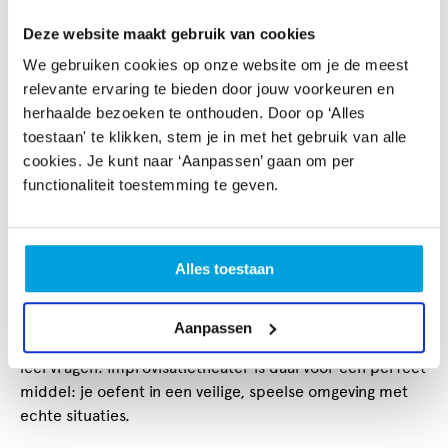
verwachten. En als je één keer hebt ervaren dát je het
Deze website maakt gebruik van cookies
kunt, durf je het vaker. Past bij burgerschap,
Nederlands en talentontwikkeling.
We gebruiken cookies op onze website om je de meest
relevante ervaring te bieden door jouw voorkeuren en
Weerbaarheidstraining – Sterk in je schoenen
(8
herhaalde bezoeken te onthouden. Door op ‘Alles
wekelijkse sessies van 1,5 uur)
toestaan' te klikken, stem je in met het gebruik van alle
cookies. Je kunt naar ‘Aanpassen’ gaan om per
Grenzen aangeven, omgaan met tegenslagen, jezelf laten
functionaliteit toestemming te geven.
zien ook als het spannend is — voor veel jongeren is dat
allesbehalve vanzelfsprekend. Samen met het Centrum
voor Jeugd en Gezin hebben we deze training
Alles toestaan
ontwikkeld. In deze training werken studenten via
improvisatietheater aan weerbaarheid en
zelfvertrouwen. Het bijzondere: de studenten bepalen
Aanpassen
mee wat er aan bod komt, op basis van hun eigen
leervragen. Improvisatietheater is daarvoor een perfect
middel: je oefent in een veilige, speelse omgeving met
echte situaties.