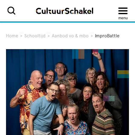
menu
Home
>
Schooltijd
>
Aanbod vo & mbo
>
ImproBattle