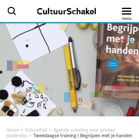
menu
Home
>
Schooltijd
>
Agenda scholing voor primair
onderwijs
>
Tweedaagse training | Begrijpen met je handen