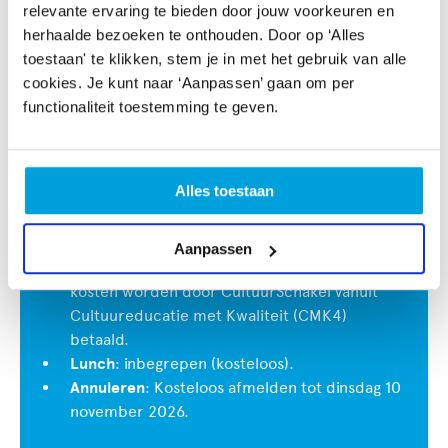
of binnen je werk met het jonge kind.
relevante ervaring te bieden door jouw voorkeuren en
herhaalde bezoeken te onthouden. Door op ‘Alles
toestaan' te klikken, stem je in met het gebruik van alle
Datum
: Dinsdag 24 en woensdag 25 november
cookies. Je kunt naar ‘Aanpassen’ gaan om per
2026
functionaliteit toestemming te geven.
Tijd
: 10.00 - 17.00 uur
Doelgroep
: pedagogisch professionals,
pedagogisch coaches, leerkrachten van groep 1
Alles toestaan
en 2 en kunstvakdocenten beeldend.
Locatie
: Haags KunstAtelier, Van Speijkstraat
153A in Den Haag
Aanpassen
Prijs
: per deelnemer €145,00 ̶ de overige
kosten worden door CultuurSchakel vanuit
Cultuureducatie met Kwaliteit (CMK4)
betaald.
Lunch
: inbegrepen (kosteloos).
Annuleren
: Kosteloos afmelden tot dinsdag 10
november 2026.