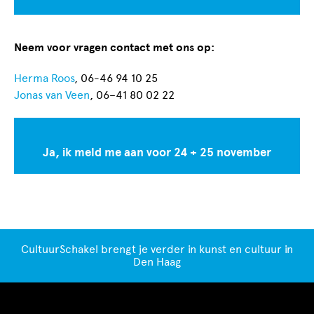
Neem voor vragen contact met ons op:
Herma Roos
, 06-46 94 10 25
Jonas van Veen
, 06–41 80 02 22
Ja, ik meld me aan voor 24 + 25 november
CultuurSchakel brengt je verder in kunst en cultuur in
Den Haag