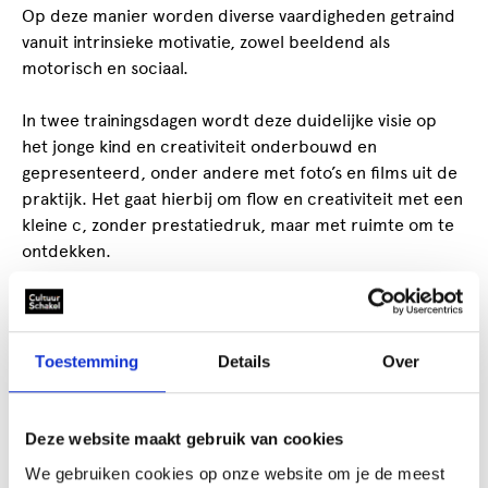
Op deze manier worden diverse vaardigheden getraind
vanuit intrinsieke motivatie, zowel beeldend als
motorisch en sociaal.
In twee trainingsdagen wordt deze duidelijke visie op
het jonge kind en creativiteit onderbouwd en
gepresenteerd, onder andere met foto’s en films uit de
praktijk. Het gaat hierbij om flow en creativiteit met een
kleine c, zonder prestatiedruk, maar met ruimte om te
ontdekken.
Werkwijze
Je gaat zelf aan de slag op een speelse manier. Met
eenvoudige en uitdagende materialen die ook voor
Toestemming
Details
Over
kinderen tot de verbeelding spreken. De tweedaagse
training biedt inspiratie, verdieping en veel praktische
handvatten. Na deze training ben je geïnspireerd met
Deze website maakt gebruik van cookies
veel ideeën om direct te kunnen toepassen op je groep
We gebruiken cookies op onze website om je de meest