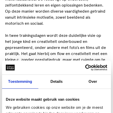
zelfontdekkend leren en eigen oplossingen bedenken.
Op deze manier worden diverse vaardigheden getraind
vanuit intrinsieke motivatie, zowel beeldend als
motorisch en sociaal.
In twee trainingsdagen wordt deze duidelijke visie op
het jonge kind en creativiteit onderbouwd en
gepresenteerd, onder andere met foto’s en films uit de
praktijk. Het gaat hierbij om flow en creativiteit met een
kleine c, zonder prestatiedruk, maar met ruimte om te
ontdekken.
Werkwijze
Toestemming
Details
Over
Je gaat zelf aan de slag op een speelse manier. Met
eenvoudige en uitdagende materialen die ook voor
kinderen tot de verbeelding spreken. De tweedaagse
Deze website maakt gebruik van cookies
training biedt inspiratie, verdieping en veel praktische
We gebruiken cookies op onze website om je de meest
handvatten. Na deze training ben je geïnspireerd met