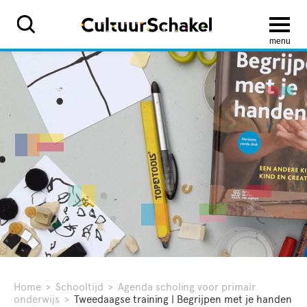
menu
Home
>
Schooltijd
>
Agenda scholing voor primair
onderwijs
>
Tweedaagse training | Begrijpen met je handen