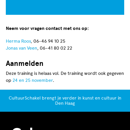
Neem voor vragen contact met ons op:
Herma Roos
, 06-46 94 10 25
Jonas van Veen
, 06–41 80 02 22
Aanmelden
Deze training is helaas vol. De training wordt ook gegeven
op
24 en 25 november
.
CultuurSchakel brengt je verder in kunst en cultuur in
Den Haag