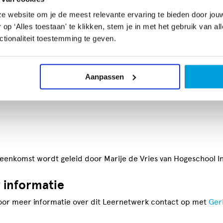
prekend. Wil jij werken aan het draagvlak hiervoor binnen je
e website om je de meest relevante ervaring te bieden door jou
 naar de Masterclass Draagvlak van Marije de Vries.
p ‘Alles toestaan' te klikken, stem je in met het gebruik van al
tionaliteit toestemming te geven.
bijeenkomst ontdek je hoe je het draagvlak voor cultuuronderw
n en welke rol jij hierin als icc’er hebt. Je krijgt inzicht in waar
an draagvlak vandaan komt en hoe je je collega’s kunt overtuig
Aanpassen
met elkaar 10 gouden tips geformuleerd en daarbij krijg je de
ische achtergrond.
jeenkomst wordt geleid door Marije de Vries van Hogeschool In
 informatie
or meer informatie over dit Leernetwerk contact op met
Ger