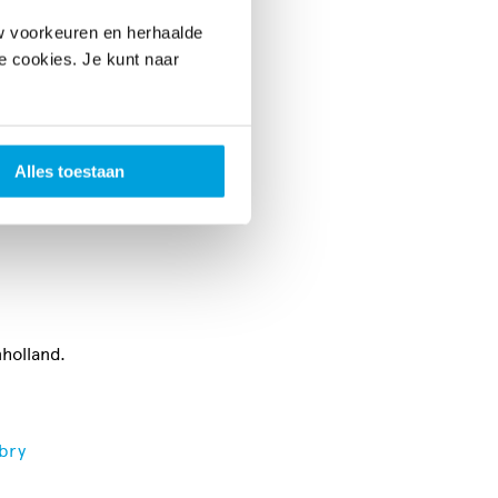
 team?
w voorkeuren en herhaalde
le cookies. Je kunt naar
ijs kunt
 het
en. Er
Alles toestaan
 nodige
holland.
bry