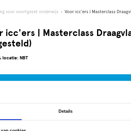
ng voor voortgezet onderwijs
>
Voor icc'ers | Masterclass Draagvl
 icc'ers | Masterclass Draagvl
gesteld)
 locatie: NBT
Schrijf je direct in
Details
hrijving
icc’er hebt een passie voor kunst en cultuur en de wens om ied
in aanraking te brengen. Dat is niet voor iedereen in je team 
 van cookies