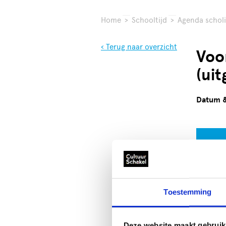
Home
>
Schooltijd
>
Agenda scholi
‹ Terug naar overzicht
Voor
(uit
Datum &
Toestemming
Omsc
Jij als 
hiermee 
Deze website maakt gebruik