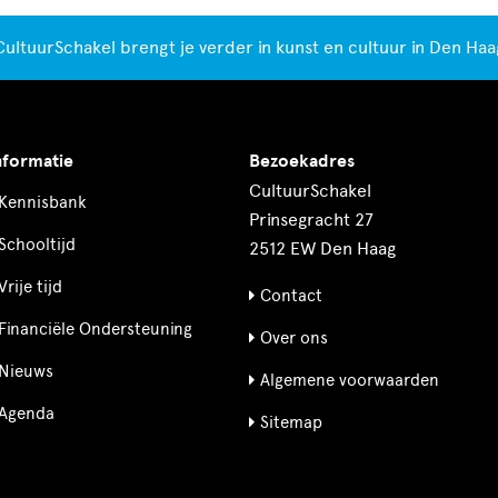
CultuurSchakel brengt je verder in kunst en cultuur in Den Haa
nformatie
Bezoekadres
CultuurSchakel
Kennisbank
Prinsegracht 27
Schooltijd
2512 EW Den Haag
Vrije tijd
Contact
Financiële Ondersteuning
Over ons
Nieuws
Algemene voorwaarden
Agenda
Sitemap