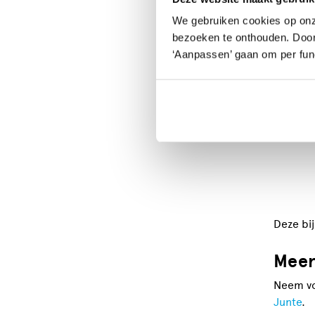
vanzelfs
We gebruiken cookies op onz
Kom dan
bezoeken te onthouden. Door o
‘Aanpassen’ gaan om per func
In deze 
vergrote
gebrek a
worden 
theoret
Deze bi
Meer
Neem vo
Junte
.