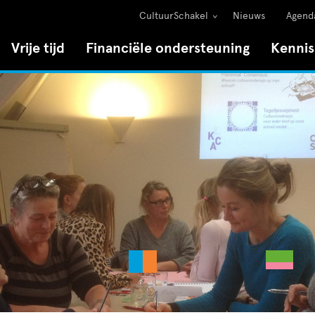
CultuurSchakel
Nieuws
Agend
Vrije tijd
Financiële ondersteuning
Kenni