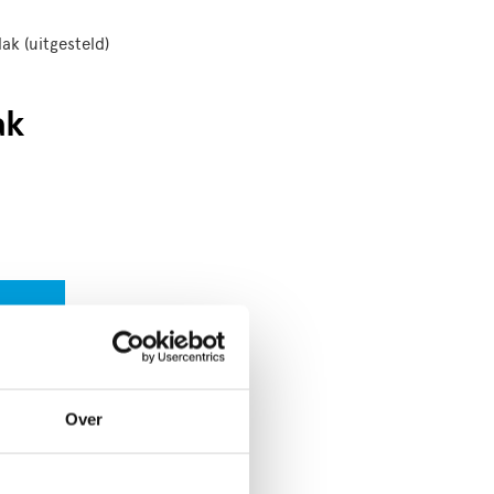
ak (uitgesteld)
ak
Over
er kind
zo