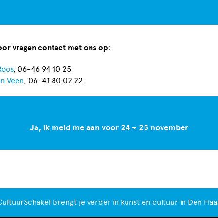
or vragen contact met ons op:
Roos
, 06-46 94 10 25
an Veen
, 06–41 80 02 22
Ja, ik meld me aan voor 24 + 25 november
CultuurSchakel brengt je verder in kunst en cultuur in Den Haa