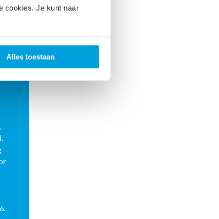
le cookies. Je kunt naar
tdagende
edaagse
 deze
passen
Alles toestaan
,
d.
g
or
6.