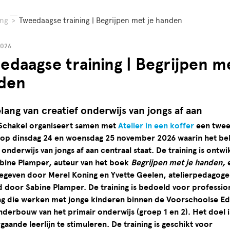
ing
>
Tweedaagse training | Begrijpen met je handen
2026
edaagse training | Begrijpen me
den
lang van creatief onderwijs van jongs af aan
Schakel organiseert samen met
Atelier in een koffer
een twe
g op dinsdag 24 en woensdag 25 november 2026 waarin het be
 onderwijs van jongs af aan centraal staat. De training is ontw
bine Plamper, auteur van het boek
Begrijpen met je handen,
egeven door Merel Koning en Yvette Geelen, atelierpedagoge
d door Sabine Plamper. De training is bedoeld voor profession
g die werken met jonge kinderen binnen de Voorschoolse Ed
nderbouw van het primair onderwijs (groep 1 en 2). Het doel 
aande leerlijn te stimuleren. De training is geschikt voor