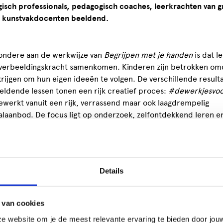
isch professionals, pedagogisch coaches, leerkrachten van g
n kunstvakdocenten beeldend.
zondere aan de werkwijze van
Begrijpen met je handen
is dat le
 verbeeldingskracht samenkomen. Kinderen zijn betrokken om
rijgen om hun eigen ideeën te volgen. De verschillende result
eldende lessen tonen een rijk creatief proces:
#dewerkjesvoo
ewerkt vanuit een rijk, verrassend maar ook laagdrempelig
alaanbod. De focus ligt op onderzoek, zelfontdekkend leren e
ngen bedenken. Op deze manier worden diverse vaardigheden
 vanuit intrinsieke motivatie, zowel beeldend als motorisch en 
trainingsdagen wordt deze duidelijke visie op het jonge kind e
Details
iteit onderbouwd en gepresenteerd, onder andere met foto’s e
raktijk. Het gaat hierbij om flow en creativiteit met een kleine 
prestatiedruk, maar met ruimte om te ontdekken.
 van cookies
e website om je de meest relevante ervaring te bieden door jou
jze