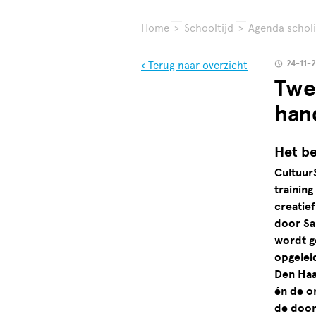
Home
>
Schooltijd
>
Agenda schol
24-11-
‹ Terug naar overzicht
Twe
han
Het be
Cultuur
trainin
creatief
door Sa
wordt g
opgelei
Den Haa
én de o
de doorg