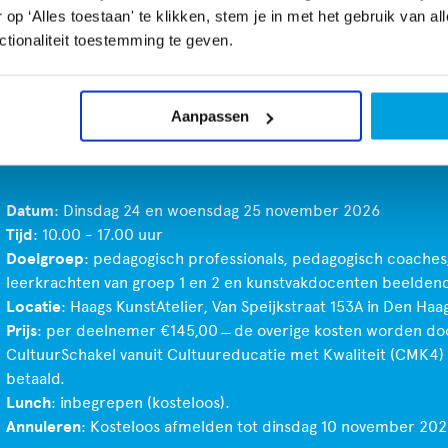
p ‘Alles toestaan' te klikken, stem je in met het gebruik van al
 zelf aan de slag op een speelse manier. Met eenvoudige en ui
tionaliteit toestemming te geven.
len die ook voor kinderen tot de verbeelding spreken. De twe
 biedt inspiratie, verdieping en veel praktische handvatten. Na
g ben je geïnspireerd met veel ideeën om direct te kunnen toe
Aanpassen
oep of binnen je werk met het jonge kind.
Datum
: Dinsdag 24 en woensdag 25 november 2026
Tijd
: 10.00 - 17.00 uur
Doelgroep
: pedagogisch professionals, pedagogisch coaches
leerkrachten van groep 1 en 2 en kunstvakdocenten beelden
Locatie
: Haags KunstAtelier, Van Speijkstraat 153A in Den Haa
Prijs
: per deelnemer €145,00 ̶ de overige kosten worden do
CultuurSchakel vanuit Cultuureducatie met Kwaliteit (CMK4)
betaald.
Lunch
: inbegrepen (kosteloos).
Annuleren
: Kosteloos afmelden tot dinsdag 10 november 202