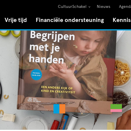
CultuurSchakel
Nieuws
Agend
Vrije tijd
Financiële ondersteuning
Kenni