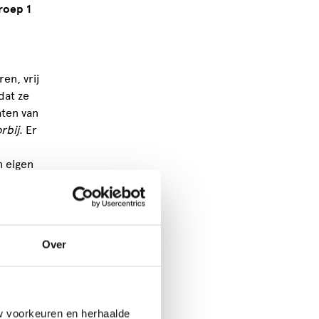
roep 1
ren, vrij
dat ze
aten van
rbij
. Er
n eigen
sociaal.
n
Over
n films
c,
w voorkeuren en herhaalde