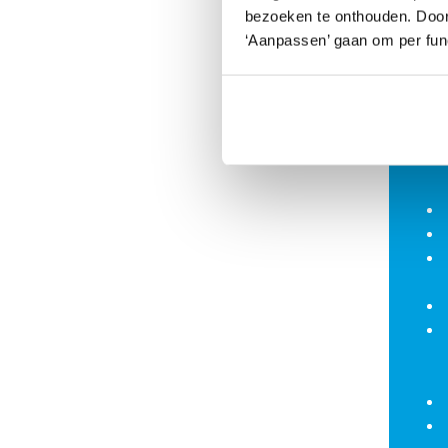
bezoeken te onthouden. Door o
Je gaat
‘Aanpassen’ gaan om per func
materia
training
trainin
op je gr