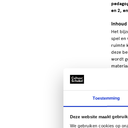
pedagog
en 2, e
Inhoud
Het bij
spel en
ruimte k
deze be
wordt g
materia
oplossi
getraind
In twee 
Toestemming
creativ
uit de p
zonder 
Deze website maakt gebruik
We gebruiken cookies op onz
Werkwi