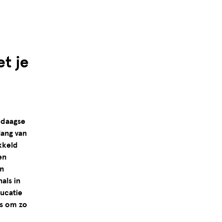
t je
edaagse
lang van
ikkeld
en
n
als in
ucatie
is om zo