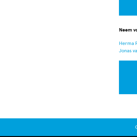
Neem vo
Herma 
Jonas v