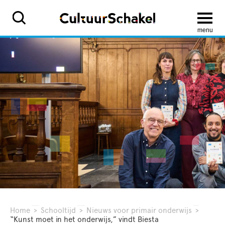
menu
Home
>
Schooltijd
>
Nieuws voor primair onderwijs
>
“Kunst moet in het onderwijs,” vindt Biesta