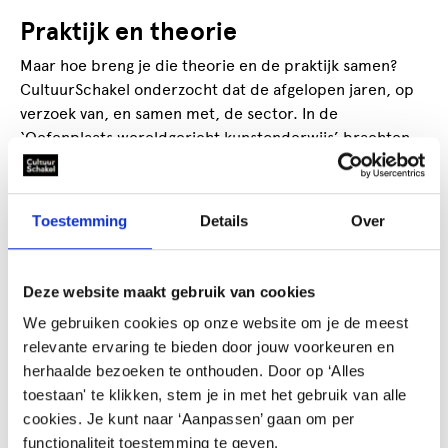
Praktijk en theorie
Maar hoe breng je die theorie en de praktijk samen?
CultuurSchakel onderzocht dat de afgelopen jaren, op
verzoek van, en samen met, de sector. In de
‘Oefenplaats wereldgericht kunstonderwijs’ brachten
deelnemers uit het onderwijsveld de praktijk en de
theorie samen onder leiding van Janeke Wienk. Wienk
legde de inspirerende verhalen en inzichten uit dit
Toestemming
Details
Over
traject vast in haar boek
Kleinood
, dat zij tijdens de
bijeenkomst presenteerde. Janeke Wienk over haar
boek: “Het mens-zijn zélf moet ook een plek hebben in
Deze website maakt gebruik van cookies
het onderwijs. Kunst heeft daar een heel natuurlijke
We gebruiken cookies op onze website om je de meest
verbinding mee. De praktijkportretten in het boek laten
relevante ervaring te bieden door jouw voorkeuren en
zien hoe kunstonderwijs wezenlijke vragen kan raken
herhaalde bezoeken te onthouden. Door op ‘Alles
voor leerlingen én docenten.”
toestaan' te klikken, stem je in met het gebruik van alle
cookies. Je kunt naar ‘Aanpassen’ gaan om per
functionaliteit toestemming te geven.