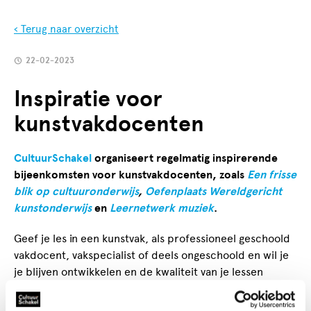
‹ Terug naar overzicht
22-02-2023
Inspiratie voor
kunstvakdocenten
CultuurSchakel
organiseert regelmatig inspirerende
bijeenkomsten voor kunstvakdocenten, zoals
Een frisse
blik op cultuuronderwijs
,
Oefenplaats Wereldgericht
kunstonderwijs
en
Leernetwerk muziek
.
Geef je les in een kunstvak, als professioneel geschoold
vakdocent, vakspecialist of deels ongeschoold en wil je
je blijven ontwikkelen en de kwaliteit van je lessen
versterken? Noteer dan
hier
je contactgegevens zodat
we je informatie kunnen sturen over bijeenkomsten die