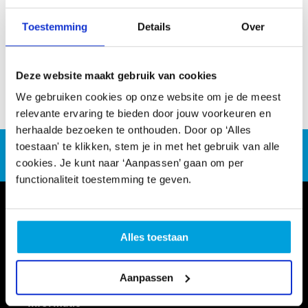
voor jou interessant zijn.
Toestemming
Details
Over
Je gegevens gebruiken we uitsluitend om je te
informeren over bijeenkomsten die aansluiten bij jouw
interesse en delen we niet met derden.
Deze website maakt gebruik van cookies
Neem voor meer informatie contact op met
Gerbry
We gebruiken cookies op onze website om je de meest
Junte
, Coördinatie Scholing.
relevante ervaring te bieden door jouw voorkeuren en
herhaalde bezoeken te onthouden. Door op ‘Alles
toestaan' te klikken, stem je in met het gebruik van alle
CultuurSchakel brengt je verder in kunst en cultuur in
Den Haag
cookies. Je kunt naar ‘Aanpassen’ gaan om per
functionaliteit toestemming te geven.
Alles toestaan
Aanpassen
Informatie