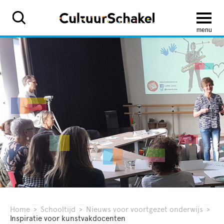
menu
Home
>
Schooltijd
>
Nieuws voor voortgezet onderwijs
>
Inspiratie voor kunstvakdocenten