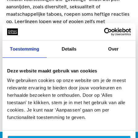
aansnijden, zoals diversiteit, seksualiteit of
maatschappelijke taboes, roepen soms heftige reacties
op. Leerlingen lopen weg of gooien zelfs met
voorwerpen en ouders klagen. Het raakt me, want de
kracht van kunst is juist het openen van gesprekken, het
bieden van nieuwe perspectieven en het helpt ons in het
Toestemming
Details
Over
omgaan met ongemak. Maar dat kan alleen als de lijn
tussen publiek, ouders en makers open blijft staan en de
voorstelling niet onbedoeld ervoor zorgt dat publiek
Deze website maakt gebruik van cookies
zich letterlijk afkeert."
We gebruiken cookies op onze website om je de meest
Het hele artikel lezen?
relevante ervaring te bieden door jouw voorkeuren en
herhaalde bezoeken te onthouden. Door op ‘Alles
toestaan' te klikken, stem je in met het gebruik van alle
Lees het in de kennisbank
cookies. Je kunt naar ‘Aanpassen’ gaan om per
functionaliteit toestemming te geven.