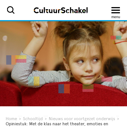
menu
Home
>
Schooltijd
>
Nieuws voor voortgezet onderwijs
>
Opiniestuk: Met de klas naar het theater, emoties en