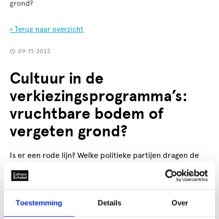
grond?
‹ Terug naar overzicht
09-11-2023
Cultuur in de
verkiezingsprogramma’s:
vruchtbare bodem of
vergeten grond?
Is er een rode lijn? Welke politieke partijen dragen de
sector een warm hart toe? Welke thema’s springen
eruit? Marijn Cornelis, directeur van CultuurSchakel,
ziet er 5.
Toestemming
Details
Over