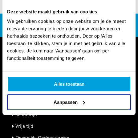
Lees hier het artikel
Deze website maakt gebruik van cookies
We gebruiken cookies op onze website om je de meest
CultuurSchakel brengt je verder in kunst en cultuur in
Den Haag
relevante ervaring te bieden door jouw voorkeuren en
herhaalde bezoeken te onthouden. Door op ‘Alles
toestaan' te klikken, stem je in met het gebruik van alle
cookies. Je kunt naar ‘Aanpassen’ gaan om per
functionaliteit toestemming te geven.
Alles toestaan
Informatie
Aanpassen
Kennisbank
Schooltijd
Vrije tijd
Financiële Ondersteuning