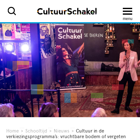
menu
Home
>
Schooltijd
>
Nieuws
>
Cultuur in de
verkiezingsprogramma’s: vruchtbare bodem of vergeten