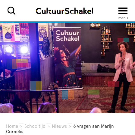
menu
Home
>
Schooltijd
>
Nieuws
>
6 vragen aan Marijn
Cornelis