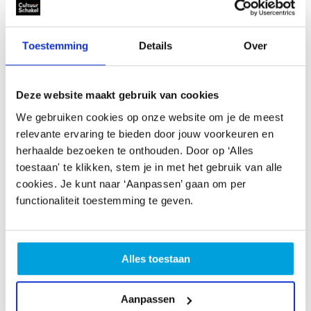
“Ik ben in het algemeen ontzettend trots op de
ontwikkeling die CultuurSchakel en cultuureducatie en -
beoefening in de stad sinds het begin hebben
Toestemming
Details
Over
doorgemaakt.
Ik ben trots dat we tegenwoordig zo veel kinderen en
Deze website maakt gebruik van cookies
jongeren bereiken. Een prachtige prestatie. Ik ben ook
We gebruiken cookies op onze website om je de meest
trots dat we ons als organisatie veel meer zijn gaan
relevante ervaring te bieden door jouw voorkeuren en
richten op de diversiteit van cultuurbeoefening in de
herhaalde bezoeken te onthouden. Door op ‘Alles
stad. In het begin subsidieerden en adviseerden we
toestaan' te klikken, stem je in met het gebruik van alle
vooral traditionele verenigingen of aanbieders van
cookies. Je kunt naar ‘Aanpassen’ gaan om per
cursussen. Inmiddels hebben we veel meer oog voor de
functionaliteit toestemming te geven.
talloze informele groepen en individuen die in deze stad
cultuur maken. We hebben voor hen speciale
subsidieregelingen in het leven geroepen, waarbij je
Alles toestaan
geen stichting of vereniging hoeft te zijn en heel
laagdrempelig subsidie kan aanvragen. Daarnaast
hebben we een mooie culturele kaart waar de
Aanpassen
aanbieders van lessen en cursussen opstaan. In 2014