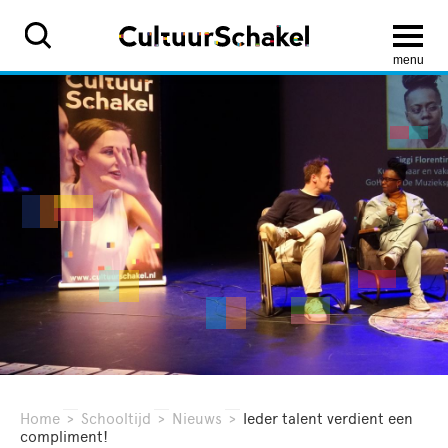
menu
Home
>
Schooltijd
>
Nieuws
>
Ieder talent verdient een
compliment!