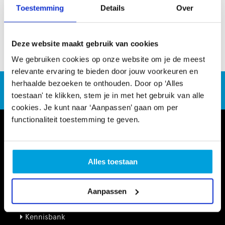
Benieuwd naar meer? Klik hieronder en duik in de
Toestemming
Details
Over
digitale goodiebag vol inspiratie en praktische tips!
Deze website maakt gebruik van cookies
Lees het volledige artikel hier
We gebruiken cookies op onze website om je de meest
relevante ervaring te bieden door jouw voorkeuren en
herhaalde bezoeken te onthouden. Door op ‘Alles
CultuurSchakel brengt je verder in kunst en cultuur in
Den Haag
toestaan' te klikken, stem je in met het gebruik van alle
cookies. Je kunt naar ‘Aanpassen’ gaan om per
functionaliteit toestemming te geven.
Alles toestaan
Aanpassen
Informatie
Kennisbank