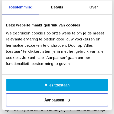
Toestemming
Details
Over
Marijn Cornelis, directeur-bestuurder van
CultuurSchakel en voorzitter van DEPO: “We zijn trots
op wat we nu al voor elkaar krijgen. De ambities in de
Deze website maakt gebruik van cookies
cultuurvisie zijn hoog en er wordt onderling goed
samengewerkt om ze te bereiken. De culturele
We gebruiken cookies op onze website om je de meest
aanbieders sluiten echt aan bij wat scholen en leerlingen
relevante ervaring te bieden door jouw voorkeuren en
nodig hebben. Er zijn wel uitdagingen: scholen
herhaalde bezoeken te onthouden. Door op ‘Alles
worstelen met alle taken die op hun bord liggen en met
toestaan' te klikken, stem je in met het gebruik van alle
het lerarentekort. Aanbieders investeren veel om
cookies. Je kunt naar ‘Aanpassen’ gaan om per
kinderen, jongeren en scholen te bereiken. En om te
functionaliteit toestemming te geven.
zorgen dat hun cultuurlessen er niet ‘nog bij’ komen,
maar juist verlichten, en helpen bij de opdracht die de
scholen toch al hebben.”
Alles toestaan
Wat is er nog nodig?
Aanpassen
“We zien in voorschoolse opvang een enorm stijgende
lijn. In het po is het een uitdaging om cultuuronderwijs