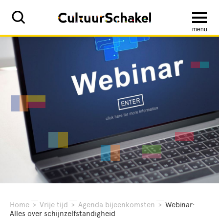
menu
Home
>
Vrije tijd
>
Agenda bijeenkomsten
>
Webinar:
Alles over schijnzelfstandigheid