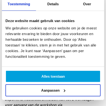
MeesterRecht.nl en Sjanne Marie van den Groenendaal
Toestemming
Details
Over
die onderzoek deed naar zzp’ers aan de Universiteit
Tilburg.
Deze website maakt gebruik van cookies
Aanmelden
We gebruiken cookies op onze website om je de meest
Meld je
uiterlijk 18 juni
aan. Heb je
relevante ervaring te bieden door jouw voorkeuren en
toegankelijkheidswensen? Geef dit aan in het
herhaalde bezoeken te onthouden. Door op ‘Alles
aanmeldformulier. De link voor het webinar ontvang je
toestaan' te klikken, stem je in met het gebruik van alle
op de dag zelf.
cookies. Je kunt naar ‘Aanpassen’ gaan om per
functionaliteit toestemming te geven.
Meld je aan
Om de workshop voor iedereen toegankelijk te maken,
Alles toestaan
is deelname gratis. Wel brengen we € 25,- in rekening als
je zonder afmelding niet komt opdagen, aangezien we
Aanpassen
kosten maken voor de organisatie en het aantal plekken
beperkt is. Kosteloos afmelden kan tot 2 werkdagen
voor aanvang van de workshop via