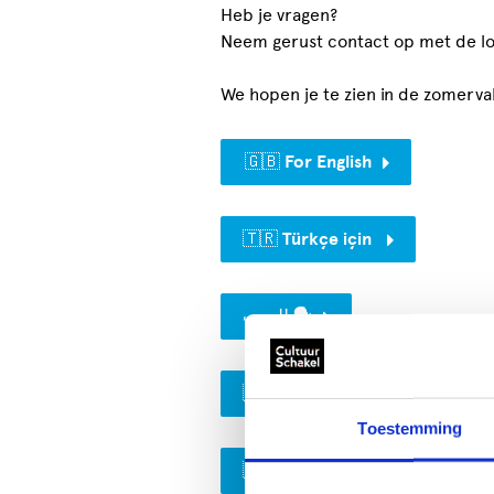
Heb je vragen?
Neem gerust contact op met de lo
We hopen je te zien in de zomerva
🇬🇧 For English
🇹🇷 Türkçe için
للعرب 🗣️
🇵🇱 Dla Polaków
Toestemming
🇺🇦 Для українців