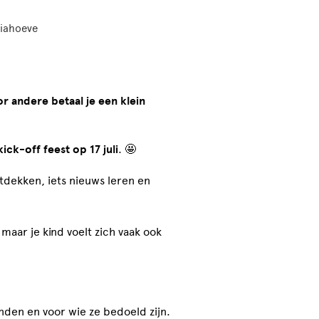
riahoeve
or andere betaal je een klein
kick-off feest op 17 juli
. 🤩
ntdekken, iets nieuws leren en
 maar je kind voelt zich vaak ook
inden en voor wie ze bedoeld zijn.