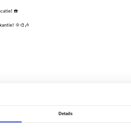
catie! ☎️
kantie! 🌞🎨🎶
Details