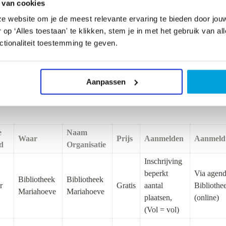
 van cookies
e website om je de meest relevante ervaring te bieden door jou
jdag 17 juli
p ‘Alles toestaan' te klikken, stem je in met het gebruik van al
tionaliteit toestemming te geven.
 Vrijdag 28 augustus
Aanpassen