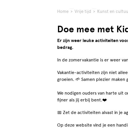
Home
>
Vrije tijd
>
Kunst en cultuur
Doe mee met Kid
Er zijn weer leuke activiteiten vo
bedrag.
In de zomervakantie is er weer van
Vakantie-activiteiten zijn niet al
groeien. 🌱 Samen plezier maken g
We nodigen ouders van harte uit om 
fijner als jij erbij bent.❤️
📅 Zet de activiteiten alvast in je 
Op deze website vind je een handig