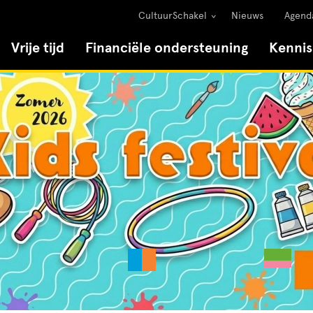
CultuurSchakel
Nieuws
Agend
Vrije tijd
Financiële ondersteuning
Kenni