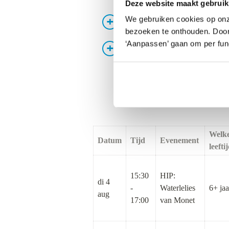
Deze website maakt gebruik
We gebruiken cookies op onz
KICK-OFF Kids Festival - Vri
bezoeken te onthouden. Door o
‘Aanpassen’ gaan om per func
BACK TO SCHOOL Festival -