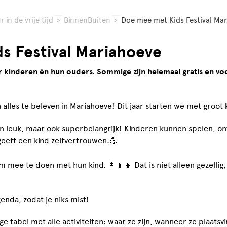
 in de vrije tijd
>
BinnenBuiten
>
Doe mee met Kids Festival Ma
s Festival Mariahoeve
or kinderen én hun ouders. Sommige zijn helemaal gratis en vo
 alles te beleven in Mariahoeve! Dit jaar starten we met groot
leen leuk, maar ook superbelangrijk! Kinderen kunnen spelen, o
eeft een kind zelfvertrouwen.💪
mee te doen met hun kind. 👩‍👧‍👦 Dat is niet alleen gezellig,
agenda, zodat je niks mist!
e tabel met alle activiteiten: waar ze zijn, wanneer ze plaatsv