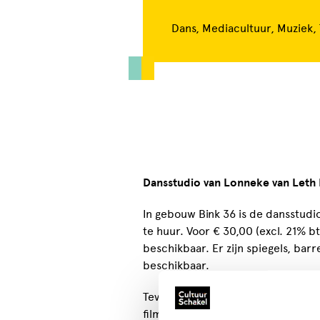
Dans, Mediacultuur, Muziek,
Dansstudio van Lonneke van Leth 
In gebouw Bink 36 is de dansstudi
te huur. Voor € 30,00 (excl. 21% b
beschikbaar. Er zijn spiegels, ba
beschikbaar.
Tevens kan de studio gehuurd wor
filmpjes te maken. De kosten bedr