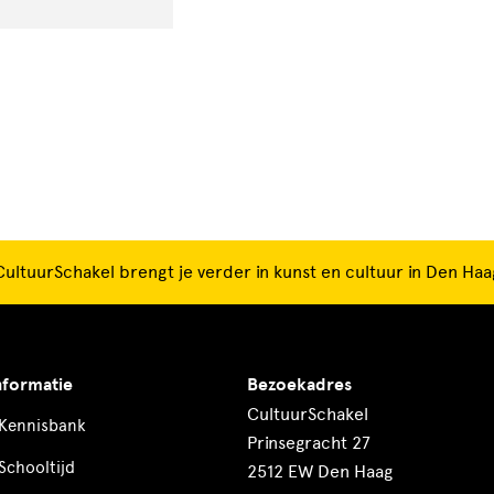
CultuurSchakel brengt je verder in kunst en cultuur in Den Haa
nformatie
Bezoekadres
CultuurSchakel
Kennisbank
Prinsegracht 27
Schooltijd
2512 EW Den Haag