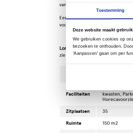
van 4 uur.
Toestemming
Eerste 2 uur gratis parkeren. Ne
voorwaarden te bespreken.
Deze website maakt gebruik
We gebruiken cookies op onz
bezoeken te onthouden. Door o
Lonneke van Leth Dans
‘Aanpassen’ gaan om per func
zie informatie op de website: www
Soort
Oefenruimte
locatie
Geluidsinsalla
Faciliteiten
kwasten, Park
Horecavoorzi
Zitplaatsen
35
Ruimte
150 m2