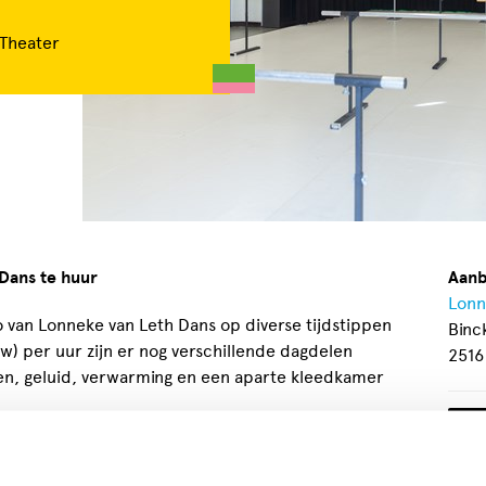
 Theater
Dans te huur
Aanb
Lonn
o van Lonneke van Leth Dans op diverse tijdstippen
Binc
tw) per uur zijn er nog verschillende dagdelen
2516
rren, geluid, verwarming en een aparte kleedkamer
den voor het gebruik van een greenscreen om
agen € 75,- per uur of € 250,- voor een dagdeel