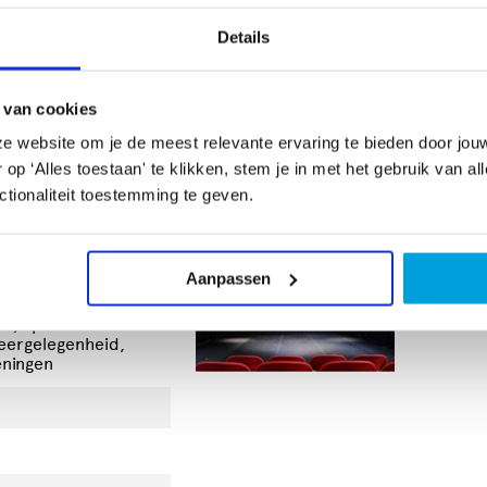
Details
em contact met ons op om de mogelijkheden en
 van cookies
e website om je de meest relevante ervaring te bieden door jou
p ‘Alles toestaan' te klikken, stem je in met het gebruik van al
tionaliteit toestemming te geven.
.lonnekevanleth.nl
Aanpassen
tie, Spoelbak voor
eergelegenheid,
eningen