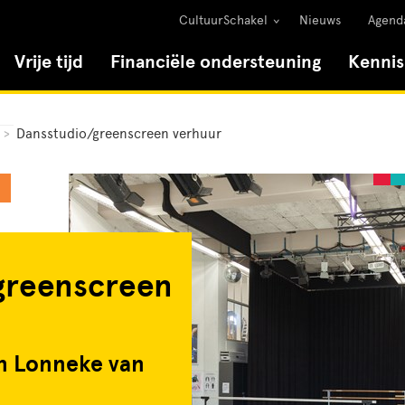
CultuurSchakel
Nieuws
Agend
Vrije tijd
Financiële ondersteuning
Kenni
>
Dansstudio/greenscreen verhuur
greenscreen
an Lonneke van