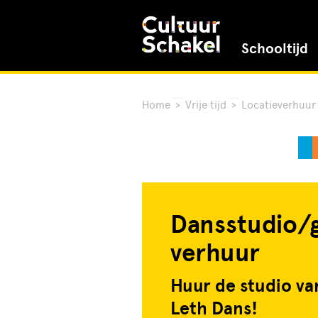
Schooltijd
Home
>
Vrije tijd
>
Locatieverhuur
Dansstudio/
verhuur
Huur de studio v
Leth Dans!