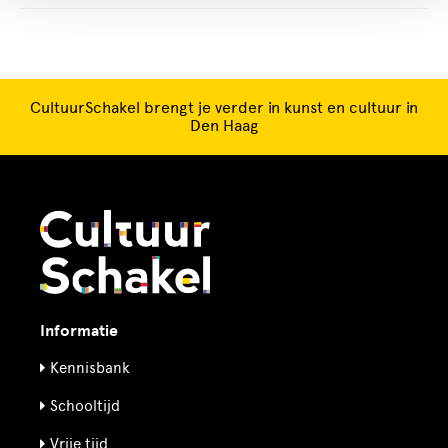
CultuurSchakel brengt je verder in kunst en cultuur in
Den Haag
Informatie
Kennisbank
Schooltijd
Vrije tijd