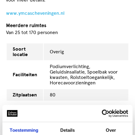
www.ymcascheveningen.nl
Meerdere ruimtes
Van 25 tot 170 personen
Soort
Overig
locatie
Podiumverlichting,
Geluidsinsallatie, Spoelbak voor
Faciliteiten
kwasten, Rolstoeltoegankelijk,
Horecavoorzieningen
Zitplaatsen
80
Ruimte
170 m2
Speelvlak
25 m2
Toestemming
Details
Over
Stadsdeel