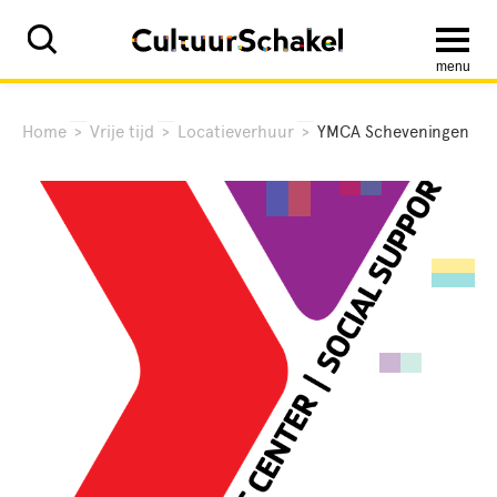
menu
Home
>
Vrije tijd
>
Locatieverhuur
>
YMCA Scheveningen