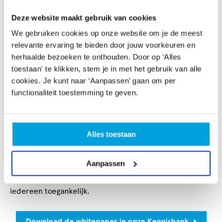
Digitalisering is geen bedreiging, maar een kans. Een
kans voor scholen om te zorgen voor meer afwisselende,
Deze website maakt gebruik van cookies
beter aansluitende en inclusievere kunstlessen. En een
We gebruiken cookies op onze website om je de meest
kans voor culturele instellingen om hun publiek te
relevante ervaring te bieden door jouw voorkeuren en
verbreden en nog beter te bedienen.
herhaalde bezoeken te onthouden. Door op ‘Alles
toestaan' te klikken, stem je in met het gebruik van alle
Kennis delen en aanbod
cookies. Je kunt naar ‘Aanpassen’ gaan om per
toegankelijk maken
functionaliteit toestemming te geven.
De deelnemers aan ons project en wijzelf leerden nog
veel meer over digitalisering bij cultuureducatie. Die
opbrengsten delen we graag zo breed mogelijk, vandaar
Alles toestaan
dat we ze verzamelden in een whitepaper. Daarmee
willen we het hele veld kennis, tips en tools geven om
Aanpassen
verder te kunnen met digitalisering op hun eigen
manier. Ook maken we ons digitaliseringsaanbod zo voor
iedereen toegankelijk.
Download de whitepaper in onze Kennisbank