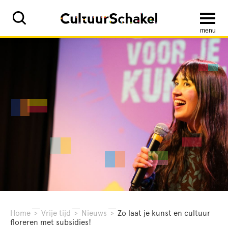
menu
Home
>
Vrije tijd
>
Nieuws
>
Zo laat je kunst en cultuur
floreren met subsidies!