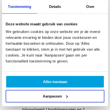
5 tips voor subsidieregelingen die
Toestemming
Details
Over
kunst en cultuur laten floreren
Wil jij het als subsidieverstrekker anders doen? Denk
Deze website maakt gebruik van cookies
dan in ieder geval aan de volgende aspecten:
We gebruiken cookies op onze website om je de meest
Kies voor een passende vorm
relevante ervaring te bieden door jouw voorkeuren en
herhaalde bezoeken te onthouden. Door op ‘Alles
Zorg voor vernieuwde manieren van
toestaan' te klikken, stem je in met het gebruik van alle
subsidieaanvragen zoals (video)pitches,
cookies. Je kunt naar ‘Aanpassen’ gaan om per
spreekuren of minder wollige tekst
functionaliteit toestemming te geven.
Let op diversiteit en inclusie
Maak subsidieregelingen toegankelijk voor
Alles toestaan
iedereen door bijvoorbeeld een meertalig
aanbod
Aanpassen
Zorg voor toegankelijkheid voor mensen
zonder organisatie of stichting, door
bijvoorbeeld 1 hoofdaanvrager en 2