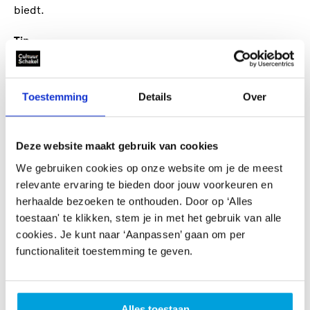
biedt.
Tip
Neem voordat je een aanvraag indient vrijblijvend
contact op met een van onze
adviseurs
. Zij denken graag
met je mee, helpen je bepalen of je bij de juiste regeling
Toestemming
Details
Over
aanvraagt en geven praktische tips om je aanvraag zo
sterk mogelijk te maken.
Deze website maakt gebruik van cookies
Houd er rekening mee dat onze adviseurs geen
We gebruiken cookies op onze website om je de meest
inhoudelijk advies meer kunnen geven zodra een
relevante ervaring te bieden door jouw voorkeuren en
aanvraag is ingediend. Daarom raden we aan om vooraf
herhaalde bezoeken te onthouden. Door op ‘Alles
contact op te nemen als je vragen hebt over jouw
toestaan' te klikken, stem je in met het gebruik van alle
plannen of de regeling.
cookies. Je kunt naar ‘Aanpassen’ gaan om per
functionaliteit toestemming te geven.
CultuurSchakel brengt je verder in kunst en cultuur in
Den Haag
Alles toestaan