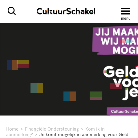
menu
Home
>
Financiële Ondersteuning
>
Kom ik in
aanmerking?
>
Je komt mogelijk in aanmerking voor Geld