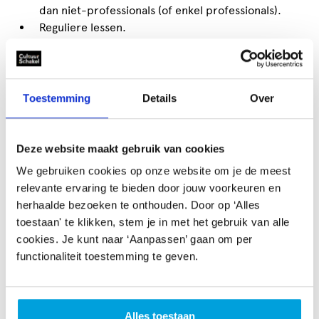
dan niet-professionals (of enkel professionals).
Reguliere lessen.
Projecten van studenten, die onderdeel uitmaken
van een opleiding.
Projecten met religieuze of politieke doeleinden.
Projecten met een winstoogmerk.
Toestemming
Details
Over
Coaching- of workshoptrajecten die zich richten
op wervingsactiviteiten voor jouw reguliere
activiteiten.
Deze website maakt gebruik van cookies
Financiële ondersteuning voor structurele
We gebruiken cookies op onze website om je de meest
activiteiten. De regeling is bedoeld voor
relevante ervaring te bieden door jouw voorkeuren en
een
extra
en eenmalige ontwikkelbehoefte.
herhaalde bezoeken te onthouden. Door op ‘Alles
Een vergoeding voor deelnemers, reis- en
toestaan' te klikken, stem je in met het gebruik van alle
verblijfskosten van de deelnemers,
cookies. Je kunt naar ‘Aanpassen’ gaan om per
vrijwilligersvergoedingen en attenties, bloemen of
functionaliteit toestemming te geven.
cadeaubonnen.
Cateringkosten.
Kosten voor werkzaamheden die bestuursleden van
Alles toestaan
de vereniging/stichting verrichten (volgens