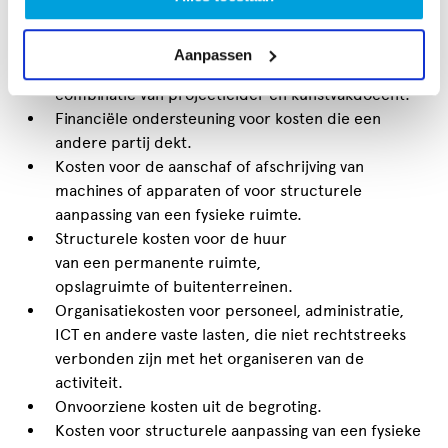
de Governance Code).
Het uitbetalen van dezelfde persoon op meerdere
Aanpassen
kostenposten, zoals de
combinatie van projectleider en kunstvakdocent.
Financiële ondersteuning voor kosten die een
andere partij dekt.
Kosten voor de aanschaf of afschrijving van
machines of apparaten of voor structurele
aanpassing van een fysieke ruimte.
Structurele kosten voor de huur
van een permanente ruimte,
opslagruimte of buitenterreinen.
Organisatiekosten voor personeel, administratie,
ICT en andere vaste lasten, die niet rechtstreeks
verbonden zijn met het organiseren van de
activiteit.
Onvoorziene kosten uit de begroting.
Kosten voor structurele aanpassing van een fysieke