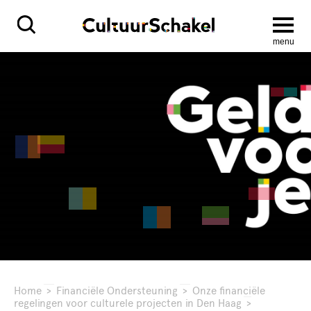
menu
Home
>
Financiële Ondersteuning
>
Onze financiële
regelingen voor culturele projecten in Den Haag
>