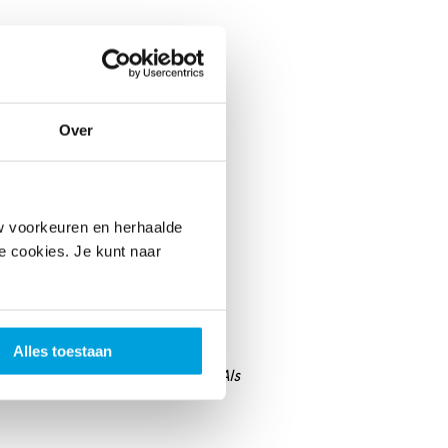
Over
w voorkeuren en herhaalde
le cookies. Je kunt naar
Alles toestaan
d door de verhalen in de bundel
Als