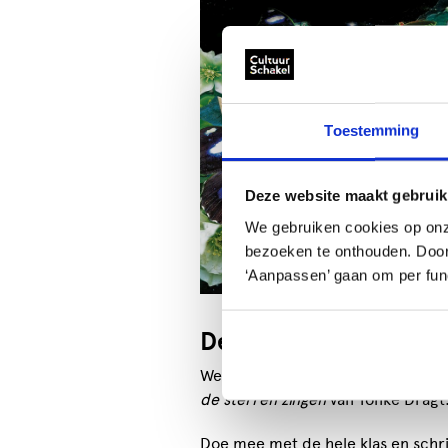
Toestemming
Deze website maakt gebruik
We gebruiken cookies op onz
bezoeken te onthouden. Door o
‘Aanpassen’ gaan om per func
De uitdaging!
We dagen leerlingen uit om zelf ee
de sterren zingen
van Tonke Dragt
Doe mee met de hele klas en schrij