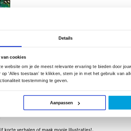
Details
 van cookies
e website om je de meest relevante ervaring te bieden door jou
p ‘Alles toestaan' te klikken, stem je in met het gebruik van al
tionaliteit toestemming te geven.
Aanpassen
n kort verhaal te schrijven of tekening te maken, geïnspireer
.
f korte verhalen of maak mooie illustraties!.