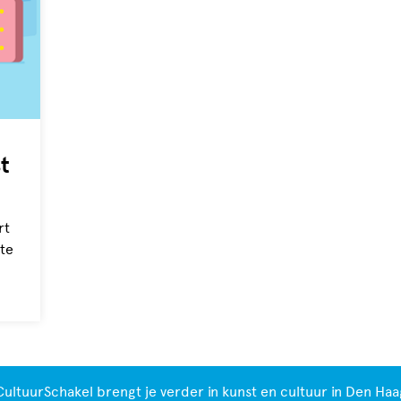
t
rt
 te
CultuurSchakel brengt je verder in kunst en cultuur in Den Haa