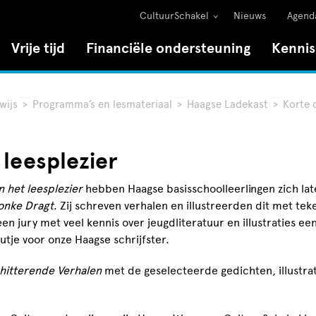
CultuurSchakel
Nieuws
Agend
Vrije tijd
Financiële ondersteuning
Kenni
wijs
>
Programma’s en lesmateriaal
>
Haagse Ladekast
>
Korte 
 leesplezier
n het leesplezier
hebben Haagse basisschoolleerlingen zich lat
Tonke Dragt
. Zij schreven verhalen en illustreerden dit met tek
een jury met veel kennis over jeugdliteratuur en illustraties e
tje voor onze Haagse schrijfster.
hitterende Verhalen
met de geselecteerde gedichten, illustra