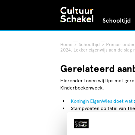
Schooltijd
Home
>
Schooltijd
>
Primair onder
2024: Lekker eigenwijs aan de slag m
Gerelateerd aan
Hieronder tonen wij tips met gere
Kinderboekenweek.
Koningin EigenWies doet wat z
Stampvoeten op tafel van The
Laaktheater
Theater & Filmhuis Dakota
Theater De Regentes