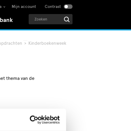
a
Mijn account
Contrast
sbank
opdrachten
>
Kinderboekenweek
 het thema van de