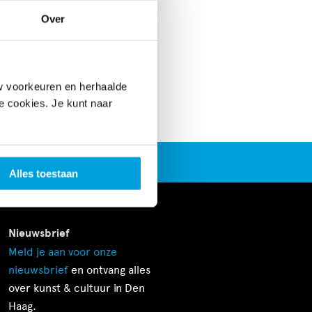
Over
w voorkeuren en herhaalde
le cookies. Je kunt naar
g
Alles toestaan
Nieuwsbrief
Meld je aan voor onze
nieuwsbrief
en ontvang alles
over kunst & cultuur in Den
Haag.