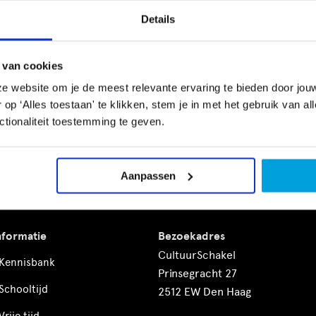
 | Groep 1-2, 3-4
Details
l
van Lonneke van Leth Dans | Groep 3-4, 5-6
 van cookies
tuurmuseum/Kinderboekenmuseum| Groep 3-4, 5-6
e website om je de meest relevante ervaring te bieden door jou
teratuurmuseum/Kinderboekenmuseum | Groep 4-8
p ‘Alles toestaan' te klikken, stem je in met het gebruik van al
elgroep Vest | Groep 5-6, 7-8
tionaliteit toestemming te geven.
CultuurSchakel brengt je verder in kunst en cultuur in Den Haa
Aanpassen
nformatie
Bezoekadres
CultuurSchakel
Kennisbank
Prinsegracht 27
Schooltijd
2512 EW Den Haag