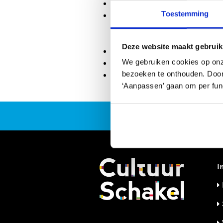
Bennie Anders
van Popfactory
Toestemming
Dansworkshop Eigenwijze dro
Voorstelling in het theater
Voorstelling op school
Deze website maakt gebruik
Lekker stout
van het Litera
We gebruiken cookies op onz
Kinderboekenweekles
bij Li
bezoeken te onthouden. Door o
De Hoffelijke Hofnar
van Tone
‘Aanpassen’ gaan om per func
I