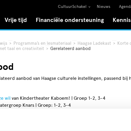
CultuurSchakel
Nieuws
Agend
Vrije tijd
Financiële ondersteuning
Kenni
wijs
>
Programma’s en lesmateriaal
>
Haagse Ladekast
>
Korte 
et taal en creativiteit
>
Gerelateerd aanbod
bod
lateerd aanbod van Haagse culturele instellingen, passend bij
e wil
van Kindertheater Kaboem! | Groep 1-2, 3-4
atergroep Knars | Groep: 1-2, 3-4