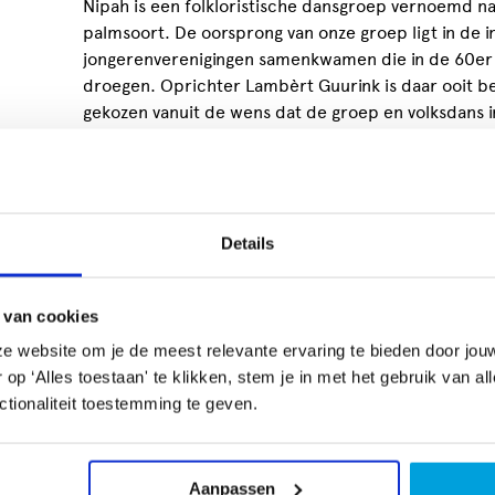
Nipah is een folkloristische dansgroep vernoemd n
palmsoort. De oorsprong van onze groep ligt in de i
jongerenverenigingen samenkwamen die in de 60er 
droegen. Oprichter Lambèrt Guurink is daar ooit 
gekozen vanuit de wens dat de groep en volksdans i
komen. In 1967 is hij de kerk ontstegen en is Nipah
Inmiddels bestaat Nipah uit een recreatiegroep me
aantal meedoet met de voorstellingsgroep die uit to
Details
We oefenen in de Bavinckschool in de Acaciastraat
optredens, o.a. door CultuurSchakel. Vroeger was d
bejaardenhuizen maar tegenwoordig treden we ook op
 van cookies
hele stad.
e website om je de meest relevante ervaring te bieden door jou
p ‘Alles toestaan' te klikken, stem je in met het gebruik van al
Jullie zijn een internationaal folkloristische da
tionaliteit toestemming te geven.
landen beoefenen jullie?
Het gaat inderdaad om internationale volksdansen,
Pools, Nederlands en Zuid-Afrikaans. We maken zel
Aanpassen