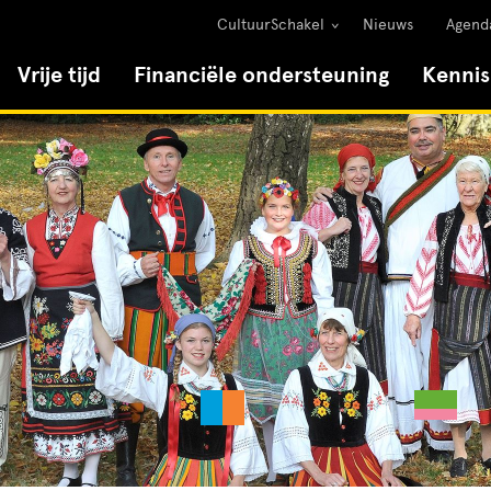
CultuurSchakel
Nieuws
Agend
Vrije tijd
Financiële ondersteuning
Kenni