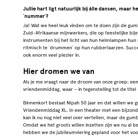
Jullie hart ligt natuurlijk bij álle dansen, maar h
´nummer´?
Ja! Wat we heel leuk vinden om te doen zijn de gum
Zuid-Afrikaanse mijnwerkers, die op feestelijke bi
instrumenten bij het licht van hun helmlampen hun 
ritmisch te ´drummen´ op hun rubberlaarzen. Succ
ook enorm veel plezier in.
Hier dromen we van
Als je me vraagt naar de droom van onze groep: ee
vriendenmiddag, waar – in tegenstelling tot de titel
Binnenkort bestaat Nipah 50 jaar en dat willen we 
Vriendenmiddag XL. In een theater met een bijzon
kan ik nu nog niet veel over vertellen, maar de gum
Omdat we het groots willen inzetten zijn we nu al 
hebben we de jubileumviering gepland voor het voo