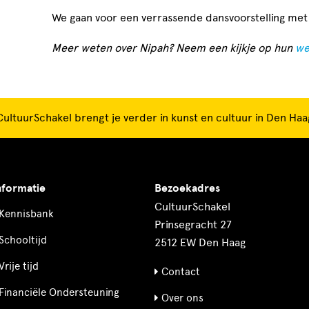
We gaan voor een verrassende dansvoorstelling met 
Meer weten over Nipah? Neem een kijkje op hun
we
CultuurSchakel brengt je verder in kunst en cultuur in Den Haa
nformatie
Bezoekadres
CultuurSchakel
Kennisbank
Prinsegracht 27
Schooltijd
2512 EW Den Haag
Vrije tijd
Contact
Financiële Ondersteuning
Over ons