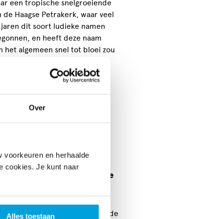
aar een tropische snelgroeiende
n de Haagse Petrakerk, waar veel
jaren dit soort ludieke namen
begonnen, en heeft deze naam
n het algemeen snel tot bloei zou
 echt begonnen.
t zo´n 26 dansers, waarvan een
taal 14 dansers bestaat.
Over
 en worden veel gevraagd voor
at voornamelijk in
 bij allerlei festivals door de
w voorkeuren en herhaalde
le cookies. Je kunt naar
nsgroep. Welke genres uit welke
 met name Roemeens, Bulgaars,
f de choreografieën op bestaande
Alles toestaan