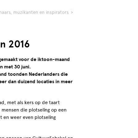
naars, muzikanten en inspirators
>
n 2016
sgemaakt voor de iktoon-maand
n met 30 juni.
land toonden Nederlanders die
 meer dan duizend locaties in meer
ad, met als kers op de taart
 mensen die plotseling op een
t en weer even plotseling