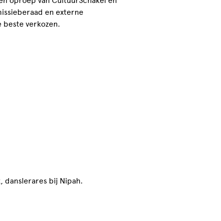
een oproep van CultuurSchakel en
missieberaad en externe
de beste verkozen.
 danslerares bij Nipah.