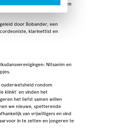
omponeren voor bijvoorbeeld onze
geleid door Bobander, een
ordeoniste, klarinettist en
olksdansverenigingen: Nitsanim en
pjes.
an ouderwetsheid rondom
e klinkt´ en vinden het
geren het liefst samen willen
nnen we nieuwe, spetterende
ankelijk van vrijwilligers en vind
arvoor in te zetten en jongeren te