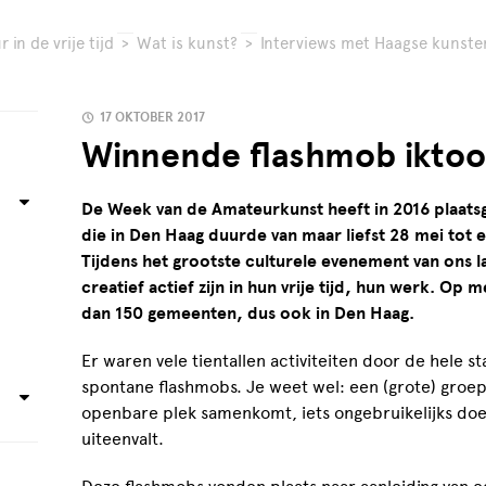
 in de vrije tijd
>
Wat is kunst?
>
Interviews met Haagse kunste
17 OKTOBER 2017
Winnende flashmob iktoo
De Week van de Amateurkunst heeft in 2016 plaat
die in Den Haag duurde van maar liefst 28 mei tot e
Tijdens het grootste culturele evenement van ons 
creatief actief zijn in hun vrije tijd, hun werk. Op
dan 150 gemeenten, dus ook in Den Haag.
Er waren vele tientallen activiteiten door de hele st
spontane flashmobs. Je weet wel: een (grote) groep
openbare plek samenkomt, iets ongebruikelijks doe
uiteenvalt.