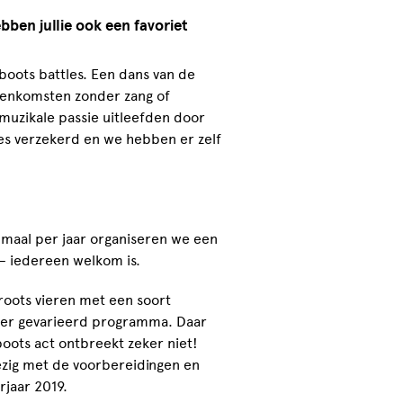
ebben jullie ook een favoriet
boots battles. Een dans van de
jeenkomsten zonder zang of
muzikale passie uitleefden door
es verzekerd en we hebben er zelf
nmaal per jaar organiseren we een
 – iedereen welkom is.
groots vieren met een soort
der gevarieerd programma. Daar
boots act ontbreekt zeker niet!
bezig met de voorbereidingen en
rjaar 2019.