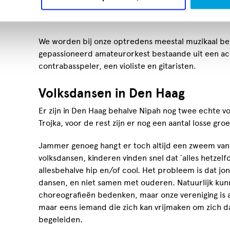
muziek. Guus van Kan laat soms speciaal muziek c
Nederlandse dansen.
We worden bij onze optredens meestal muzikaal be
gepassioneerd amateurorkest bestaande uit een acc
contrabasspeler, een violiste en gitaristen.
Volksdansen in Den Haag
Er zijn in Den Haag behalve Nipah nog twee echte v
Trojka, voor de rest zijn er nog een aantal losse groe
Jammer genoeg hangt er toch altijd een zweem v
volksdansen, kinderen vinden snel dat ´alles hetzelfd
allesbehalve hip en/of cool. Het probleem is dat jon
dansen, en niet samen met ouderen. Natuurlijk ku
choreografieën bedenken, maar onze vereniging is afh
maar eens iemand die zich kan vrijmaken om zich da
begeleiden.