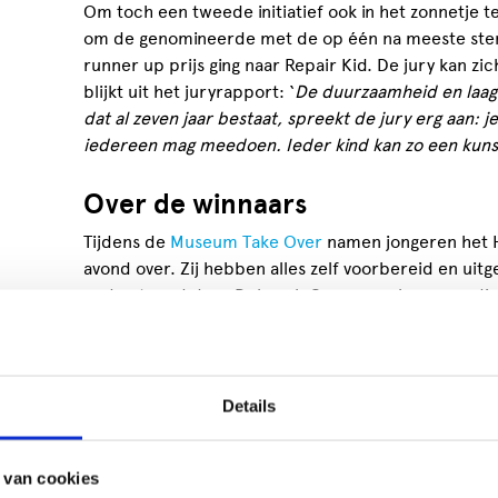
Om toch een tweede initiatief ook in het zonnetje t
om de genomineerde met de op één na meeste stem
runner up prijs ging naar Repair Kid. De jury kan zic
blijkt uit het juryrapport: ‘
De duurzaamheid en laag
dat al zeven jaar bestaat, spreekt de jury erg aan: 
iedereen mag meedoen. Ieder kind kan zo een kunst
Over de winnaars
Tijdens de
Museum Take Over
namen jongeren het 
avond over. Zij hebben alles zelf voorbereid en ui
ondersteund door Deborah Cameron. Jongeren die g
museum, lieten zich inspireren door de geschieden
Museum Take Over deze geschiedenis samen te voe
en dit te uiten in zang, dans, spoken word en rap
een nieuw publiek kennis met het museum.
Details
Repair Kid
laat kinderen van 2 tot 102 en ouder cre
kapotte apparaten in combinatie met ander afvalma
 van cookies