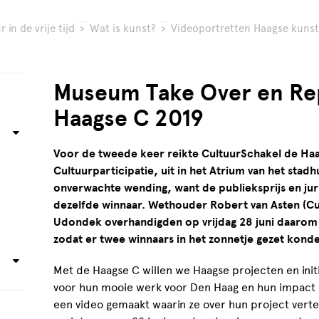
 in de vrije tijd
>
Wat is kunst?
>
Videoportretten Haagse kuns
Museum Take Over en Rep
Haagse C 2019
Voor de tweede keer reikte CultuurSchakel de Haag
Cultuurparticipatie, uit in het Atrium van het stadhu
onverwachte wending, want de publieksprijs en jur
dezelfde winnaar. Wethouder Robert van Asten (Cul
Udondek overhandigden op vrijdag 28 juni daarom 
zodat er twee winnaars in het zonnetje gezet kon
Met de Haagse C willen we Haagse projecten en init
voor hun mooie werk voor Den Haag en hun impact 
een video gemaakt waarin ze over hun project verte