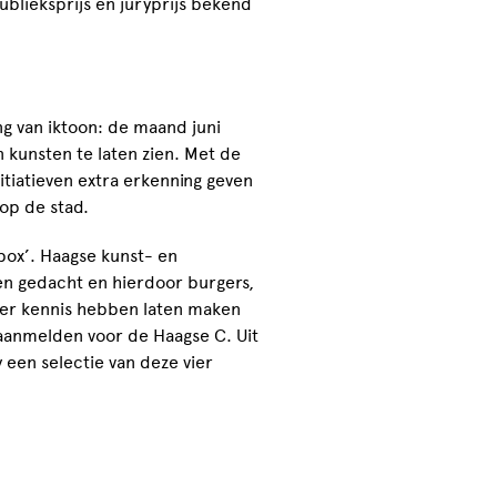
ublieksprijs en juryprijs bekend
ing van iktoon: de maand juni
 kunsten te laten zien. Met de
itiatieven extra erkenning geven
op de stad.
box’. Haagse kunst- en
en gedacht en hierdoor burgers,
nier kennis hebben laten maken
 aanmelden voor de Haagse C. Uit
 een selectie van deze vier