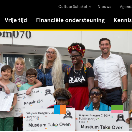
CultuurSchakel
Nieuws
Agend
Vrije tijd
Financiële ondersteuning
Kenni