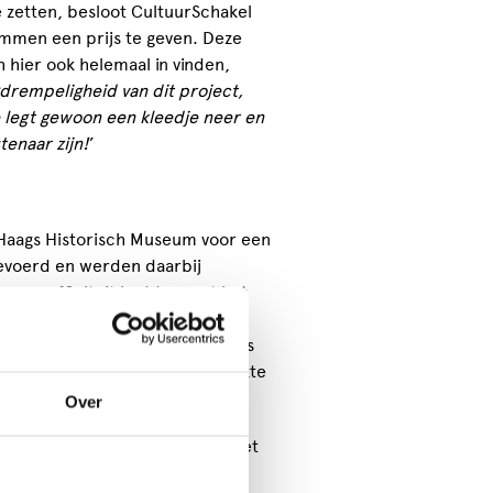
e zetten, besloot CultuurSchakel
men een prijs te geven. Deze
h hier ook helemaal in vinden,
drempeligheid van dit project,
je legt gewoon een kleedje neer en
enaar zijn!
’
Haags Historisch Museum voor een
tgevoerd en werden daarbij
een affiniteit hadden met het
is van Den Haag om tijdens de
gen met hun eigen geschiedenis
. Door de Museum Take Over maakte
Over
ativiteit ervaren. Het werken met
teriaal stimuleren een nieuwe