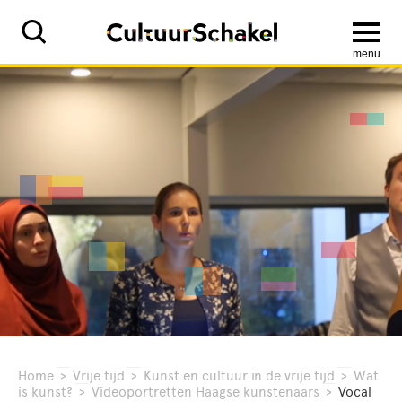
menu
Home
>
Vrije tijd
>
Kunst en cultuur in de vrije tijd
>
Wat
is kunst?
>
Videoportretten Haagse kunstenaars
>
Vocal