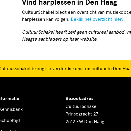
Vind harplessen in Den Haag
CultuurSchakel biedt een overzicht van muziekdoce
harplessen kan volgen.
Bekijk het overzicht hier.
CultuurSchakel heeft zelf geen cultureel aanbod, m
Haagse aanbieders op haar website.
CultuurSchakel brengt je verder in kunst en cultuur in Den Haa
nformatie
Bezoekadres
CultuurSchakel
Kennisbank
Prinsegracht 27
Schooltijd
2512 EW Den Haag