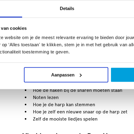
Details
Wat leer je tijdens harplessen?
Het volgen van harplessen kan je in groepsverband
muziekdocenten privélessen aan. Wist je dat er oo
 van cookies
via een online-programma te volgen? Toch is het v
e website om je de meest relevante ervaring te bieden door jou
raadzaam om gewone lessen te volgen, waarbij je 
p ‘Alles toestaan' te klikken, stem je in met het gebruik van al
aanschaf van een harp is niet goedkoop, daarom is 
tionaliteit toestemming te geven.
je het wel écht leuk vindt.
Tijdens de harplessen leer je:
Aanpassen
De juiste zit- en handhouding
Hoe de haken bij de snaren moeten staan
Noten lezen
Hoe je de harp kan stemmen
Hoe je zelf een nieuwe snaar op de harp zet
Zelf de mooiste liedjes spelen