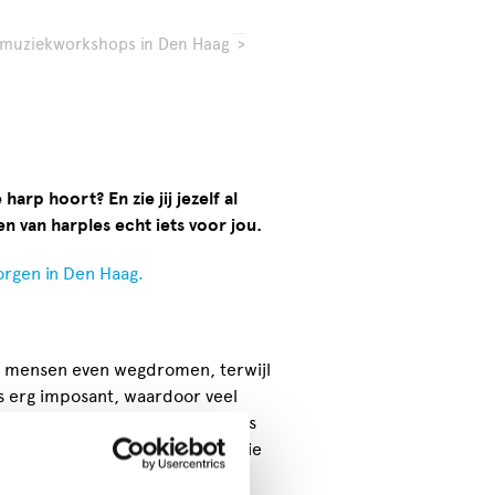
 muziekworkshops in Den Haag
>
arp hoort? En zie jij jezelf al
en van harples echt iets voor jou.
orgen in Den Haag.
el mensen even wegdromen, terwijl
is erg imposant, waardoor veel
ument te leren bespelen. Toch is
lig en geschikt voor iedereen die