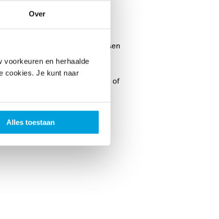
Over
 doen, al bieden de meeste
k mogelijkheden zijn om harplessen
oor de beginnende harpspeler
w voorkeuren en herhaalde
een harp mag gebruiken. De
le cookies. Je kunt naar
het goed om eerst te ontdekken of
Alles toestaan