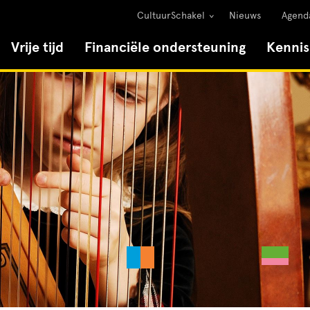
CultuurSchakel
Nieuws
Agend
Vrije tijd
Financiële ondersteuning
Kenni