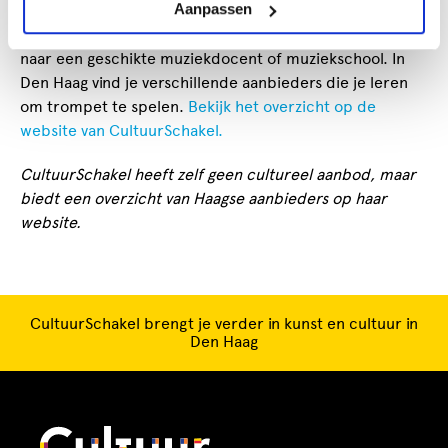
Vind trompetlessen in Den Haag
Aanpassen
Zodra je weet welke les bij jou past, kun je op zoek gaan
naar een geschikte muziekdocent of muziekschool. In
Den Haag vind je verschillende aanbieders die je leren
om trompet te spelen.
Bekijk het overzicht op de
website van CultuurSchakel.
CultuurSchakel heeft zelf geen cultureel aanbod, maar
biedt een overzicht van Haagse aanbieders op haar
website.
CultuurSchakel brengt je verder in kunst en cultuur in
Den Haag