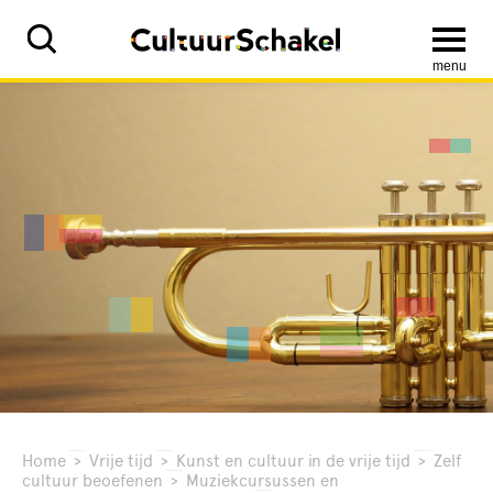
menu
Home
>
Vrije tijd
>
Kunst en cultuur in de vrije tijd
>
Zelf
cultuur beoefenen
>
Muziekcursussen en