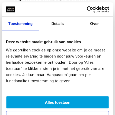
Tijd vrij kan maken. Het is belangrijk om thuis te
oefenen
Toestemming
Details
Over
Leer trompet spelen
Om op een goed niveau te spelen, heb je veel oefening
nodig. Daarnaast is het belangrijk om te leren
Deze website maakt gebruik van cookies
improviseren, zodat je zelf ook liedjes kan spelen in
We gebruiken cookies op onze website om je de meest
plaats van naspelen. Het is niet per se nodig om al
relevante ervaring te bieden door jouw voorkeuren en
kennis van bladmuziek en noten te hebben. Je leert dit
herhaalde bezoeken te onthouden. Door op ‘Alles
tijdens de lessen.
toestaan' te klikken, stem je in met het gebruik van alle
cookies. Je kunt naar ‘Aanpassen’ gaan om per
De meeste trompetlessen zijn toegankelijk voor
functionaliteit toestemming te geven.
kinderen vanaf zes jaar, dit verschilt per muziekles. Bij
het volgen van trompetlessen is toewijding belangrijk.
Als je thuis veel oefent, kun je na enkele maanden
meestal al een simpel liedje spelen.
Alles toestaan