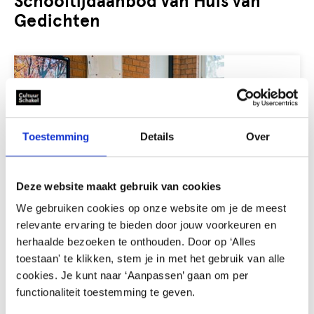
Schooltijdaanbod van Huis van
Gedichten
Toestemming
Details
Over
Deze website maakt gebruik van cookies
We gebruiken cookies op onze website om je de meest
relevante ervaring te bieden door jouw voorkeuren en
Gelabeld
INTERDISCIPLINAIR
LITERATUUR
herhaalde bezoeken te onthouden. Door op ‘Alles
met:
toestaan' te klikken, stem je in met het gebruik van alle
Huis van Gedichten
cookies. Je kunt naar ‘Aanpassen’ gaan om per
functionaliteit toestemming te geven.
HUIS VAN GEDICHTEN