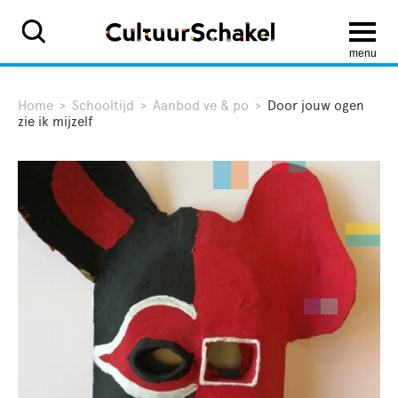
menu
Home
>
Schooltijd
>
Aanbod ve & po
>
Door jouw ogen
zie ik mijzelf