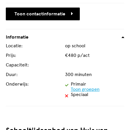
Toon contactinformatie
Informatie
Locatie:
op school
Prijs:
€480 p/act
Capaciteit:
Duur:
300 minuten
Geschikt
Onderwijs:
Primair
voor
Toon groepen
Niet
Speciaal
geschikt
voor