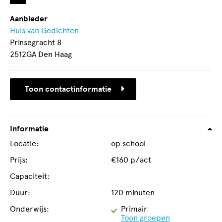
Aanbieder
Huis van Gedichten
Prinsegracht 8
2512GA Den Haag
Toon contactinformatie
Informatie
Locatie:
op school
Prijs:
€160 p/act
Capaciteit:
Duur:
120 minuten
Geschikt
Onderwijs:
Primair
voor
Toon groepen