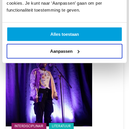
cookies. Je kunt naar ‘Aanpassen’ gaan om per
Gelabeld
INTERDISCIPLINAIR
LITERATUUR
functionaliteit toestemming te geven.
met:
Huis van Gedichten
HUIS VAN GEDICHTEN
Alles toestaan
Aanpassen
Gelabeld
INTERDISCIPLINAIR
LITERATUUR