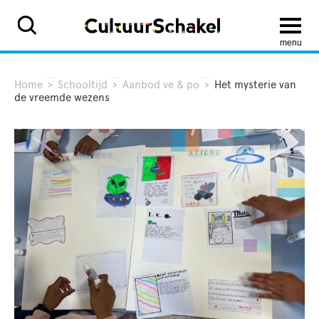
menu
Home
>
Schooltijd
>
Aanbod ve & po
>
Het mysterie van
de vreemde wezens