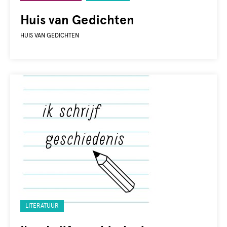
met:
Huis van Gedichten
HUIS VAN GEDICHTEN
Gelabeld
LITERATUUR
met: